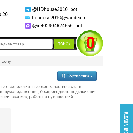
@HDhouse2010_bot
о 20
hdhouse2010@yandex.ru
@id402904624656_bot
0
ПОИСК
 Sony
Сортировка
ые технологии, высокое качество звука и
ти шумоподавления, беспроводного подключения
ыки, звонков, работы и путешествий.