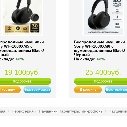
спроводные наушники
Беспроводные наушники
y WH-1000XM5 с
Sony WH-1000XM6 с
оподавлением Black/
шумоподавлением Black/
рный
Черный
складе:
есть
На складе:
есть
19 100руб.
25 400руб.
Подробнее
Подробнее
В корзину
Быстрый заказ
В корзину
Быстрый за
ная
Периферия
Наушники, гарнитуры, микрофоны
Наушники