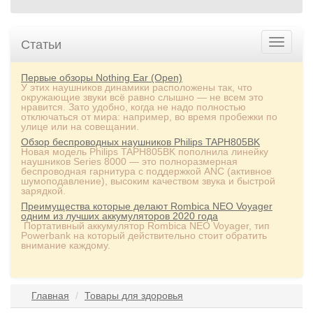
Статьи
Первые обзоры Nothing Ear (Open)
У этих наушников динамики расположены так, что
окружающие звуки всё равно слышно — не всем это
нравится. Зато удобно, когда не надо полностью
отключаться от мира: например, во время пробежки по
улице или на совещании.
Обзор беспроводных наушников Philips TAPH805BK
Новая модель Philips TAPH805BK пополнила линейку
наушников Series 8000 — это полноразмерная
беспроводная гарнитура с поддержкой ANC (активное
шумоподавление), высоким качеством звука и быстрой
зарядкой.
Преимущества которые делают Rombica NEO Voyager
одним из лучших аккумуляторов 2020 года
Портативный аккумулятор Rombica NEO Voyager, тип
Powerbank на который действительно стоит обратить
внимание каждому.
Главная
Товары для здоровья