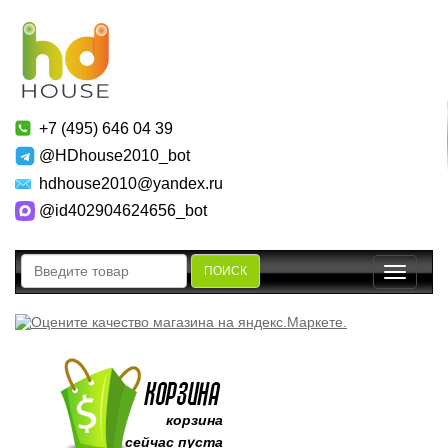
+7 (495) 646 04 39
@HDhouse2010_bot
hdhouse2010@yandex.ru
@id402904624656_bot
ПОИСК
Toggle
navigatio
корзина
сейчас пуста