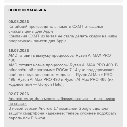
НОВОСТИ МАГАЗИНА
05.08.2026
Китайский производитель памяти CXMT отказался
снижать цены для Apple
Компания CXMT из Китая не стала делать скидку на чипы
оперативной памяти для Apple.
19.07.2026
AMD готовит к выпуску процессоры Ryzen AI MAX PRO
400
AMD готовит новые процессоры Ryzen AI MAX PRO 400. В
обновлённой программе ROCm 7.14 уже поддерживают
ещё не представленные модели — Ryzen AI Max+ PRO
495, Ryzen AI Max PRO 490 и Ryzen AI Max PRO 485 (их
кодовое имя — Gorgon Halo).
02.07.2026
Android-смартфон может заблокироваться — и его никак
не спасти
В новой версии Android 17 компания Google сделала
защиту смартфона надёжнее: теперь сложнее подобрать
пароль или PIN‑код.