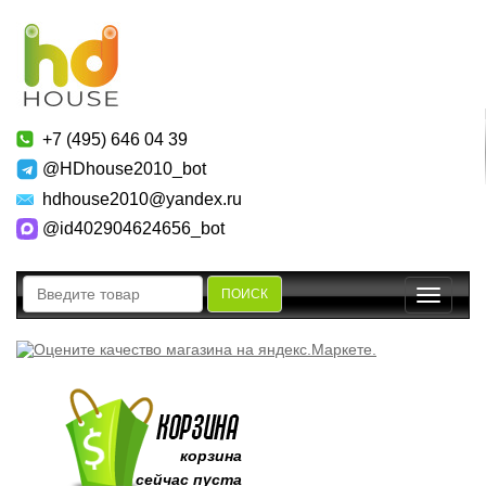
+7 (495) 646 04 39
@HDhouse2010_bot
hdhouse2010@yandex.ru
@id402904624656_bot
ПОИСК
Toggle
navigatio
корзина
сейчас пуста