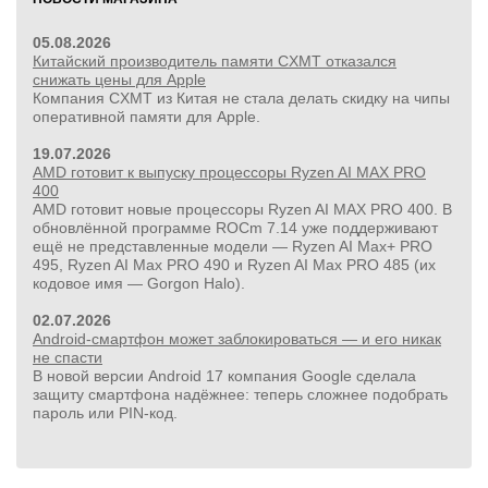
05.08.2026
Китайский производитель памяти CXMT отказался
снижать цены для Apple
Компания CXMT из Китая не стала делать скидку на чипы
оперативной памяти для Apple.
19.07.2026
AMD готовит к выпуску процессоры Ryzen AI MAX PRO
400
AMD готовит новые процессоры Ryzen AI MAX PRO 400. В
обновлённой программе ROCm 7.14 уже поддерживают
ещё не представленные модели — Ryzen AI Max+ PRO
495, Ryzen AI Max PRO 490 и Ryzen AI Max PRO 485 (их
кодовое имя — Gorgon Halo).
02.07.2026
Android-смартфон может заблокироваться — и его никак
не спасти
В новой версии Android 17 компания Google сделала
защиту смартфона надёжнее: теперь сложнее подобрать
пароль или PIN‑код.