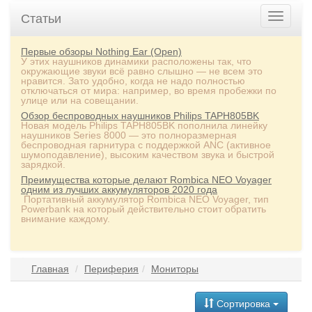
Статьи
Первые обзоры Nothing Ear (Open)
У этих наушников динамики расположены так, что
окружающие звуки всё равно слышно — не всем это
нравится. Зато удобно, когда не надо полностью
отключаться от мира: например, во время пробежки по
улице или на совещании.
Обзор беспроводных наушников Philips TAPH805BK
Новая модель Philips TAPH805BK пополнила линейку
наушников Series 8000 — это полноразмерная
беспроводная гарнитура с поддержкой ANC (активное
шумоподавление), высоким качеством звука и быстрой
зарядкой.
Преимущества которые делают Rombica NEO Voyager
одним из лучших аккумуляторов 2020 года
Портативный аккумулятор Rombica NEO Voyager, тип
Powerbank на который действительно стоит обратить
внимание каждому.
Главная
Периферия
Мониторы
Сортировка