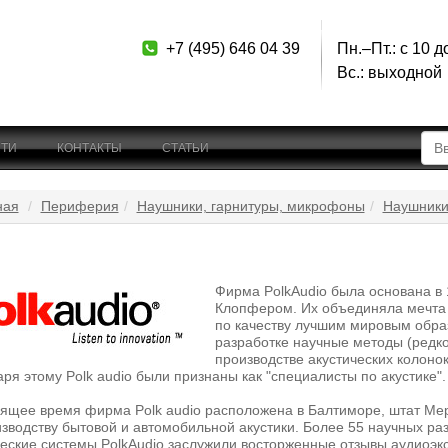
+7 (495) 646 04 39
Пн.–Пт.: с 10 д
Вс.: выходной
ТИ
КОНТАКТЫ
СТАТЬИ
ная
Периферия
Наушники, гарнитуры, микрофоны
Наушники 
Фирма PolkAudio была основана в
Клопфером. Их объединяла мечта 
по качеству лучшим мировым образ
разработке научные методы (редко
производстве акустических колонок
ря этому Polk audio были признаны как "специалисты по акустике".
оящее время фирма Polk audio расположена в Балтиморе, штат Мер
зводству бытовой и автомобильной акустики. Более 55 научных ра
еские системы PolkAudio заслужили восторженные отзывы аудиоэкс