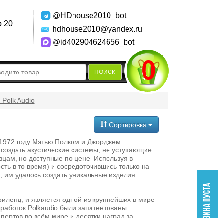
@HDhouse2010_bot
о 20
hdhouse2010@yandex.ru
@id402904624656_bot
0
ПОИСК
Polk Audio
Сортировка
 1972 году Мэтью Полком и Джорджем
создать акустические системы, не уступающие
цам, но доступные по цене. Используя в
сть в то время) и сосредоточившись только на
, им удалось создать уникальные изделия.
иленд, и является одной из крупнейших в мире
зработок Polkaudio были запатентованы.
пертов во всём мире и десятки наград за