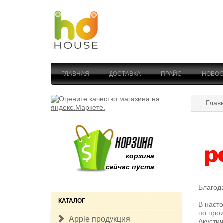
ГЛАВНАЯ
ДОСТАВКА
ПРАЙС
НОВОС
Глав
корзина
сейчас пуста
Благода
КАТАЛОГ
В наст
по прои
Apple продукция
Акустич