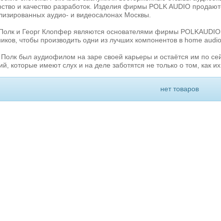
ство и качество разработок. Изделия фирмы POLK AUDIO продаются 
лизированных аудио- и видеосалонах Москвы.
Полк и Георг Клопфер являются основателями фирмы POLKAUDIO и
иков, чтобы производить одни из лучших компонентов в home audio 
Полк был аудиофилом на заре своей карьеры и остаётся им по сей
й, которые имеют слух и на деле заботятся не только о том, как их
нет товаров