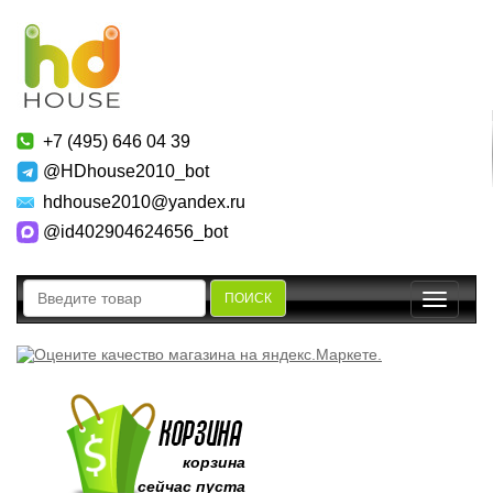
+7 (495) 646 04 39
@HDhouse2010_bot
hdhouse2010@yandex.ru
@id402904624656_bot
ПОИСК
Toggle
navigatio
корзина
сейчас пуста