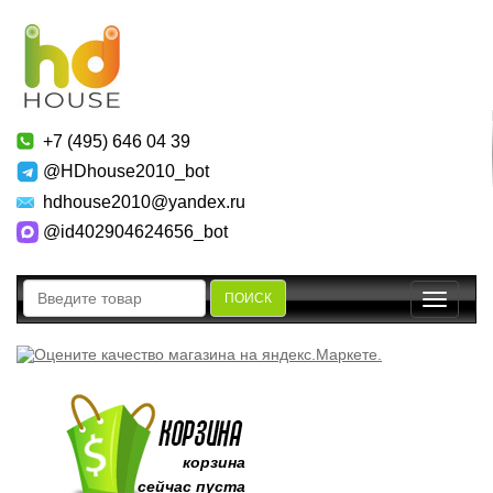
+7 (495) 646 04 39
@HDhouse2010_bot
hdhouse2010@yandex.ru
@id402904624656_bot
ПОИСК
Toggle
navigatio
корзина
сейчас пуста