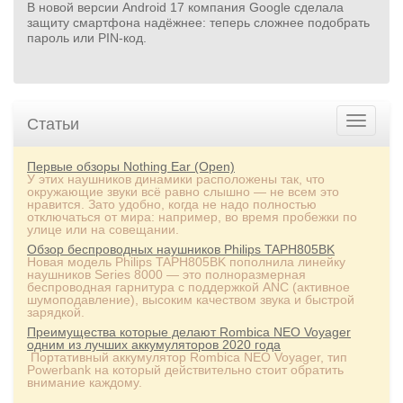
В новой версии Android 17 компания Google сделала
защиту смартфона надёжнее: теперь сложнее подобрать
пароль или PIN‑код.
Статьи
Первые обзоры Nothing Ear (Open)
У этих наушников динамики расположены так, что
окружающие звуки всё равно слышно — не всем это
нравится. Зато удобно, когда не надо полностью
отключаться от мира: например, во время пробежки по
улице или на совещании.
Обзор беспроводных наушников Philips TAPH805BK
Новая модель Philips TAPH805BK пополнила линейку
наушников Series 8000 — это полноразмерная
беспроводная гарнитура с поддержкой ANC (активное
шумоподавление), высоким качеством звука и быстрой
зарядкой.
Преимущества которые делают Rombica NEO Voyager
одним из лучших аккумуляторов 2020 года
Портативный аккумулятор Rombica NEO Voyager, тип
Powerbank на который действительно стоит обратить
внимание каждому.