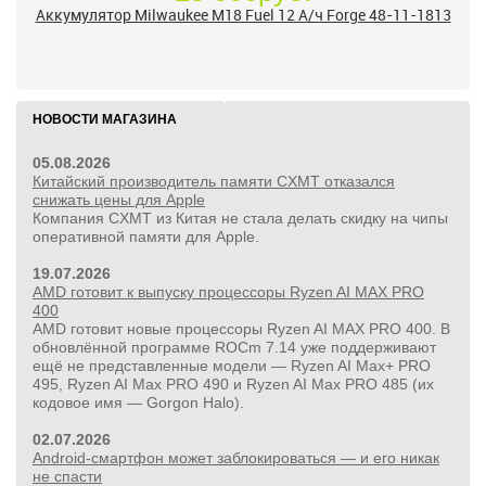
Аккумулятор Milwaukee M18 Fuel 12 А/ч Forge 48-11-1813
НОВОСТИ МАГАЗИНА
05.08.2026
Китайский производитель памяти CXMT отказался
снижать цены для Apple
Компания CXMT из Китая не стала делать скидку на чипы
оперативной памяти для Apple.
19.07.2026
AMD готовит к выпуску процессоры Ryzen AI MAX PRO
400
AMD готовит новые процессоры Ryzen AI MAX PRO 400. В
обновлённой программе ROCm 7.14 уже поддерживают
ещё не представленные модели — Ryzen AI Max+ PRO
495, Ryzen AI Max PRO 490 и Ryzen AI Max PRO 485 (их
кодовое имя — Gorgon Halo).
02.07.2026
Android-смартфон может заблокироваться — и его никак
не спасти