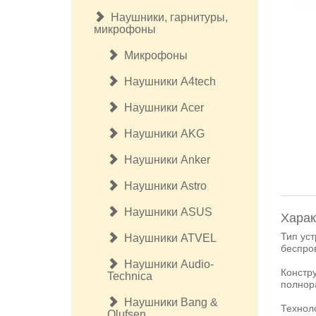
Наушники, гарнитуры,
микрофоны
Микрофоны
Наушники A4tech
Наушники Acer
Наушники AKG
Наушники Anker
Наушники Astro
Наушники ASUS
Харак
Тип уст
Наушники ATVEL
беспро
Наушники Audio-
Констр
Technica
полнор
Наушники Bang &
Технол
Olufsen