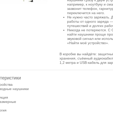
наушники сразу к двум уст
например, к ноутбуку и см
зазвонит телефон, гарниту
переключится на него.
Не нужно часто заряжать. Д
работы от одного заряда 
путешествий и долгих рабо
Никогда не потеряются. С G
найти наушники проще про
звуковой сигнал или испол
«Найти моё устройство».
В коробке вы найдёте: защитны
хранения, съёмный аудиокабел
1,2 метра и USB‑кабель для зар
теристики
ройства
водные наушники
укция
азмерные
огия