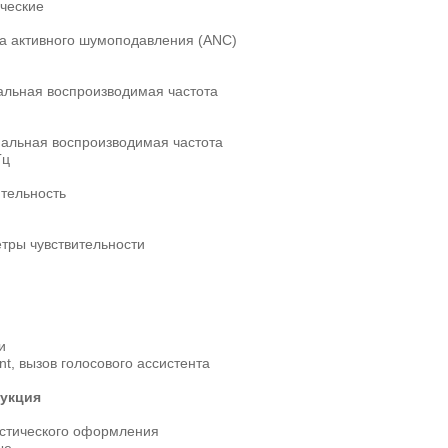
ческие
а активного шумоподавления (ANC)
льная воспроизводимая частота
альная воспроизводимая частота
Гц
ительность
тры чувствительности
и
int, вызов голосового ассистента
укция
устического оформления