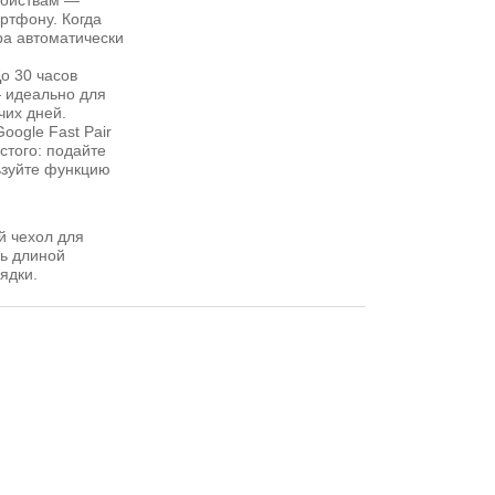
ройствам —
артфону. Когда
ра автоматически
о 30 часов
— идеально для
чих дней.
oogle Fast Pair
стого: подайте
ьзуйте функцию
й чехол для
ь длиной
ядки.