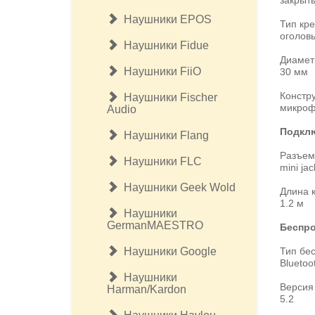
закрыт
Наушники EPOS
Тип кр
оголов
Наушники Fidue
Диамет
Наушники FiiO
30 мм
Констр
Наушники Fischer
микроф
Audio
Подкл
Наушники Flang
Разъем
Наушники FLC
mini ja
Наушники Geek Wold
Длина 
1.2 м
Наушники
GermanMAESTRO
Беспро
Наушники Google
Тип бе
Bluetoo
Наушники
Версия 
Harman/Kardon
5.2