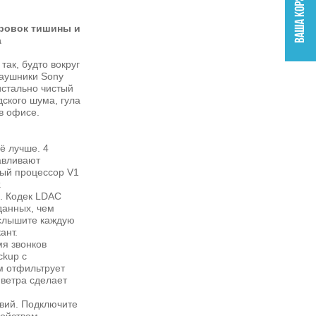
ровок тишины и
а
так, будто вокруг
наушники Sony
стально чистый
дского шума, гула
в офисе.
ё лучше. 4
авливают
ный процессор V1
.
. Кодек LDAC
данных, чем
услышите каждую
ант.
мя звонков
ckup с
м отфильтрует
 ветра сделает
твий. Подключите