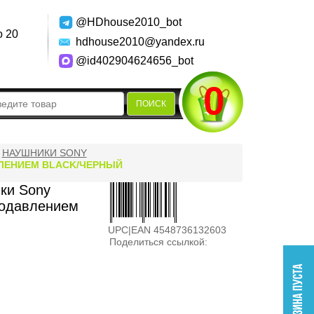
@HDhouse2010_bot
о 20
hdhouse2010@yandex.ru
@id402904624656_bot
0
ПОИСК
НАУШНИКИ SONY
ЛЕНИЕМ BLACK/ЧЕРНЫЙ
ки Sony
одавлением
UPC|EAN 4548736132603
Поделиться ссылкой: