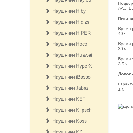
Наушники Haylou
Поддер
AAC, L
Наушники Hiby
Питан
Наушники Hidizs
Время 
Наушники HIPER
40 ч
Время 
Наушники Hoco
30 ч
Наушники Huawei
Время 
3.5 ч
Наушники HyperX
Допол
Наушники iBasso
Гарант
Наушники Jabra
1 г.
Наушники KEF
Наушники Klipsсh
Наушники Koss
Наушники KZ