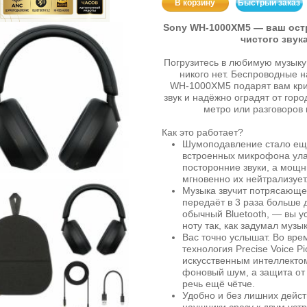
В корзину
Быстрый заказ
Sony WH‑1000XM5 — ваш ост
чистого звук
Погрузитесь в любимую музыку 
никого нет. Беспроводные 
WH‑1000XM5 подарят вам кри
звук и надёжно оградят от горо
метро или разговоров 
Как это работает?
Шумоподавление стало ещ
встроенных микрофона ул
посторонние звуки, а мощ
мгновенно их нейтрализует
Музыка звучит потрясающе
передаёт в 3 раза больше 
обычный Bluetooth, — вы 
ноту так, как задумал музык
Вас точно услышат. Во вре
технология Precise Voice Pi
искусственным интеллекто
фоновый шум, а защита от
речь ещё чётче.
Удобно и без лишних дейс