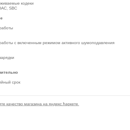
живаемые кодеки
DAC, SBC
ие
работы
работы с включенным режимом активного шумоподавления
зарядки
нительно
ийный срок