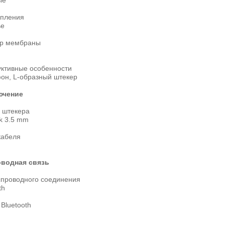
ые
епления
ье
р мембраны
уктивные особенности
он, L-образный штекер
ючение
 штекера
ck 3.5 mm
кабеля
водная связь
спроводного соединения
th
Bluetooth