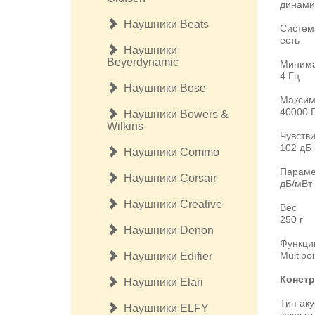
динами
Наушники Beats
Систем
есть
Наушники
Beyerdynamic
Минима
4 Гц
Наушники Bose
Максим
40000 
Наушники Bowers &
Wilkins
Чувств
102 дБ
Наушники Commo
Параме
Наушники Corsair
дБ/мВт
Наушники Creative
Вес
250 г
Наушники Denon
Функци
Multipo
Наушники Edifier
Констр
Наушники Elari
Тип ак
Наушники ELFY