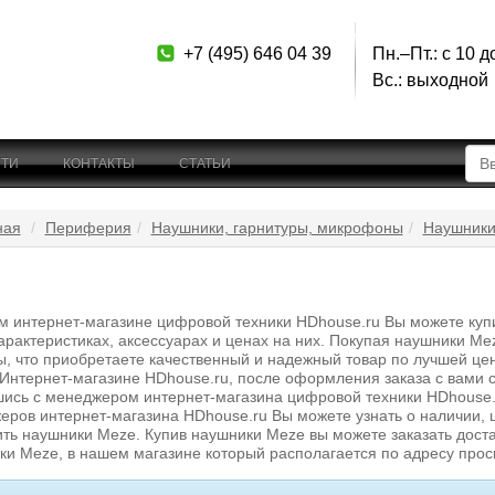
+7 (495) 646 04 39
Пн.–Пт.: с 10 д
Вс.: выходной
ТИ
КОНТАКТЫ
СТАТЬИ
ная
Периферия
Наушники, гарнитуры, микрофоны
Наушники
м интернет-магазине цифровой техники HDhouse.ru Вы можете купит
арактеристиках, аксессуарах и ценах на них. Покупая наушники M
ы, что приобретаете качественный и надежный товар по лучшей це
Интернет-магазине HDhouse.ru, после оформления заказа с вами 
шись с менеджером интернет-магазина цифровой техники HDhouse.r
ров интернет-магазина HDhouse.ru Вы можете узнать о наличии, ц
ить наушники Meze. Купив наушники Meze вы можете заказать доста
ки Meze, в нашем магазине который располагается по адресу просп