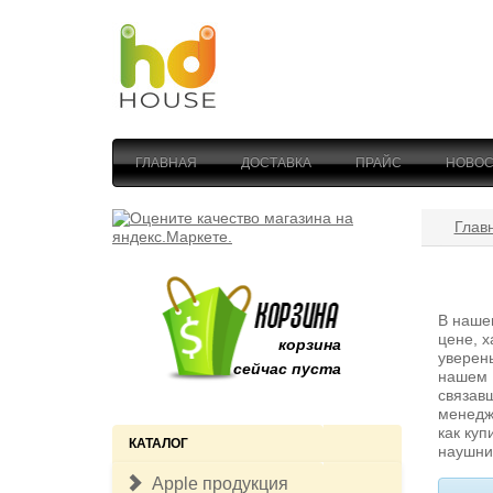
ГЛАВНАЯ
ДОСТАВКА
ПРАЙС
НОВОС
Глав
В наше
цене, х
корзина
уверен
сейчас пуста
нашем 
связав
менедже
как куп
КАТАЛОГ
наушни
Apple продукция