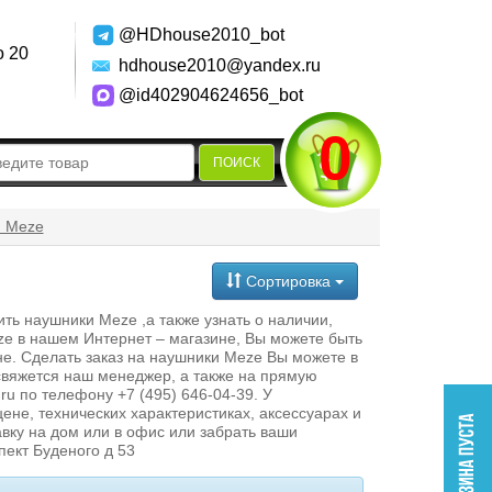
@HDhouse2010_bot
о 20
hdhouse2010@yandex.ru
@id402904624656_bot
0
ПОИСК
 Meze
Сортировка
ь наушники Meze ,а также узнать о наличии,
eze в нашем Интернет – магазине, Вы можете быть
не. Сделать заказ на наушники Meze Вы можете в
свяжется наш менеджер, а также на прямую
u по телефону +7 (495) 646-04-39. У
ене, технических характеристиках, аксессуарах и
вку на дом или в офис или забрать ваши
ект Буденого д 53