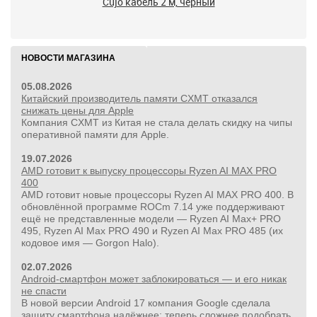
Сujo кабель 2 м, черный
НОВОСТИ МАГАЗИНА
05.08.2026
Китайский производитель памяти CXMT отказался
снижать цены для Apple
Компания CXMT из Китая не стала делать скидку на чипы
оперативной памяти для Apple.
19.07.2026
AMD готовит к выпуску процессоры Ryzen AI MAX PRO
400
AMD готовит новые процессоры Ryzen AI MAX PRO 400. В
обновлённой программе ROCm 7.14 уже поддерживают
ещё не представленные модели — Ryzen AI Max+ PRO
495, Ryzen AI Max PRO 490 и Ryzen AI Max PRO 485 (их
кодовое имя — Gorgon Halo).
02.07.2026
Android-смартфон может заблокироваться — и его никак
не спасти
В новой версии Android 17 компания Google сделала
защиту смартфона надёжнее: теперь сложнее подобрать