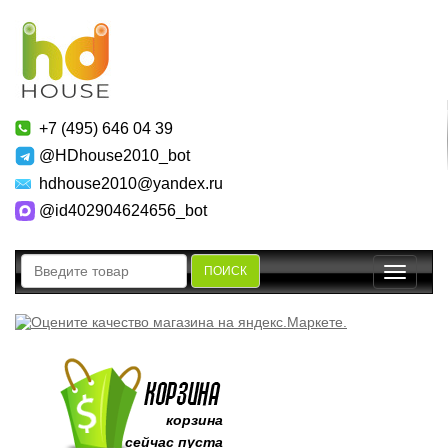
+7 (495) 646 04 39
@HDhouse2010_bot
hdhouse2010@yandex.ru
@id402904624656_bot
ПОИСК
Toggle
navigatio
корзина
сейчас пуста