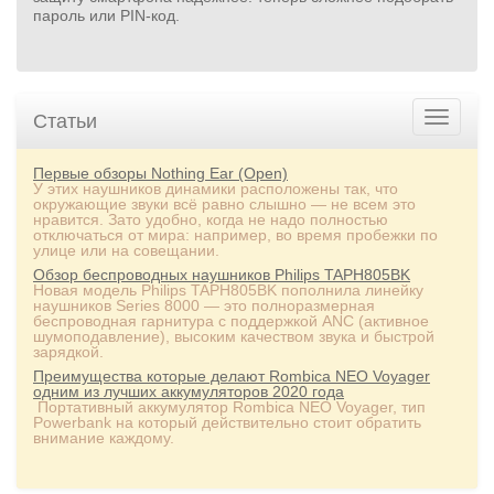
пароль или PIN‑код.
Статьи
Первые обзоры Nothing Ear (Open)
У этих наушников динамики расположены так, что
окружающие звуки всё равно слышно — не всем это
нравится. Зато удобно, когда не надо полностью
отключаться от мира: например, во время пробежки по
улице или на совещании.
Обзор беспроводных наушников Philips TAPH805BK
Новая модель Philips TAPH805BK пополнила линейку
наушников Series 8000 — это полноразмерная
беспроводная гарнитура с поддержкой ANC (активное
шумоподавление), высоким качеством звука и быстрой
зарядкой.
Преимущества которые делают Rombica NEO Voyager
одним из лучших аккумуляторов 2020 года
Портативный аккумулятор Rombica NEO Voyager, тип
Powerbank на который действительно стоит обратить
внимание каждому.