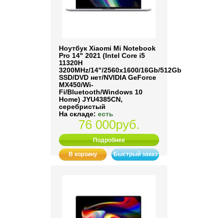
Ноутбук Xiaomi Mi Notebook
Pro 14" 2021 (Intel Core i5
11320H
3200MHz/14"/2560x1600/16Gb/512Gb
SSD/DVD нет/NVIDIA GeForce
MX450/Wi-
Fi/Bluetooth/Windows 10
Home) JYU4385CN,
серебристый
На складе:
есть
76 000руб.
Подробнее
В корзину
Быстрый заказ