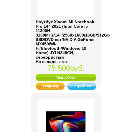
Ноутбук Xiaomi Mi Notebook
Pro 14" 2021 (Intel Core i5
11300H
3100MHz/14"/2560x1600/16Gb/512Gb
SSD/DVD нет/NVIDIA GeForce
MX450/Wi-
Fi/Bluetooth/Windows 10
Home) JYU4348CN,
серебристый
На складе:
есть
75 500руб.
Подробнее
В корзину
Быстрый заказ