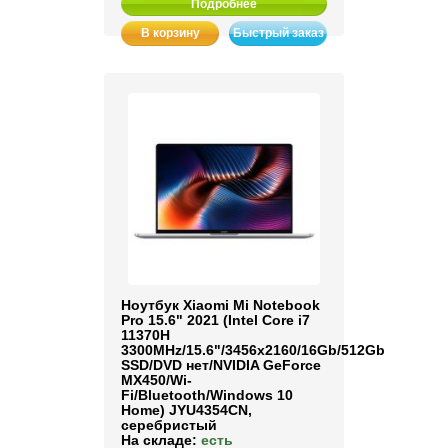
Подробнее
В корзину
Быстрый заказ
Ноутбук Xiaomi Mi Notebook
Pro 15.6" 2021 (Intel Core i7
11370H
3300MHz/15.6"/3456x2160/16Gb/512Gb
SSD/DVD нет/NVIDIA GeForce
MX450/Wi-
Fi/Bluetooth/Windows 10
Home) JYU4354CN,
серебристый
На складе:
есть