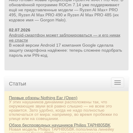
обновлённой программе ROCm 7.14 уже поддерживают
ещё не представленные модели — Ryzen AI Max+ PRO
495, Ryzen AI Max PRO 490 и Ryzen AI Max PRO 485 (их
кодовое имя — Gorgon Halo).
02.07.2026
Android-смартфон может заблокироваться — и его никак
не спасти
В новой версии Android 17 компания Google сделала
защиту смартфона надёжнее: теперь сложнее подобрать
пароль или PIN‑код.
Статьи
Первые обзоры Nothing Ear (Open)
У этих наушников динамики расположены так, что
окружающие звуки всё равно слышно — не всем это
нравится. Зато удобно, когда не надо полностью
отключаться от мира: например, во время пробежки по
улице или на совещании.
Обзор беспроводных наушников Philips TAPH805BK
Новая модель Philips TAPH805BK пополнила линейку