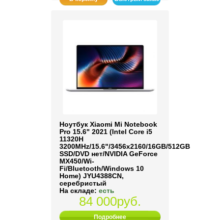
Ноутбук Xiaomi Mi Notebook
Pro 15.6" 2021 (Intel Core i5
11320H
3200MHz/15.6"/3456x2160/16GB/512GB
SSD/DVD нет/NVIDIA GeForce
MX450/Wi-
Fi/Bluetooth/Windows 10
Home) JYU4388CN,
серебристый
На складе:
есть
84 000руб.
Подробнее