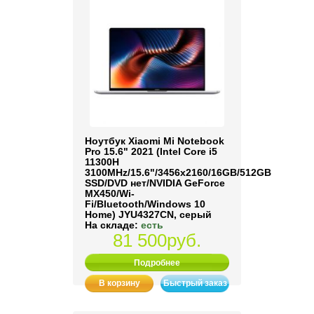
Ноутбук Xiaomi Mi Notebook
Pro 15.6" 2021 (Intel Core i5
11300H
3100MHz/15.6"/3456x2160/16GB/512GB
SSD/DVD нет/NVIDIA GeForce
MX450/Wi-
Fi/Bluetooth/Windows 10
Home) JYU4327CN, серый
На складе:
есть
81 500руб.
Подробнее
В корзину
Быстрый заказ