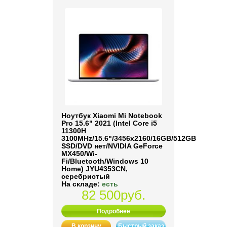
Ноутбук Xiaomi Mi Notebook
Pro 15.6" 2021 (Intel Core i5
11300H
3100MHz/15.6"/3456x2160/16GB/512GB
SSD/DVD нет/NVIDIA GeForce
MX450/Wi-
Fi/Bluetooth/Windows 10
Home) JYU4353CN,
серебристый
На складе:
есть
82 500руб.
Подробнее
В корзину
Быстрый заказ