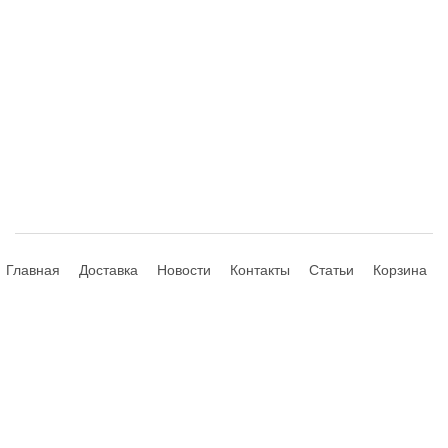
Главная
Доставка
Новости
Контакты
Статьи
Корзина
© 2013-2026 Hdhouse.ru. All Rights Reserved
Обращаем ваше внимание, что данный интернет-сайт носит
исключительно информационный характер и ни при каких условиях не
является публичной офертой, определяемой положениями Статьи 435,
437 (2) Гражданского Кодекса РФ; не является аффилированным
подразделением производителей представленных товаров, а также не
является авторизованным партнером или продавцом указанных