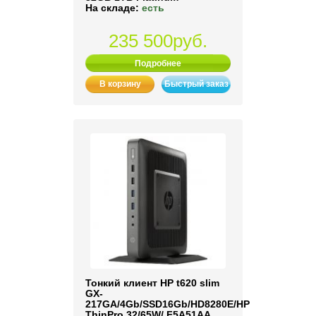
На складе:
есть
235 500руб.
Подробнее
В корзину
Быстрый заказ
Тонкий клиент HP t620 slim
GX-
217GA/4Gb/SSD16Gb/HD8280E/HP
ThinPro 32/65W/ F5A51AA,