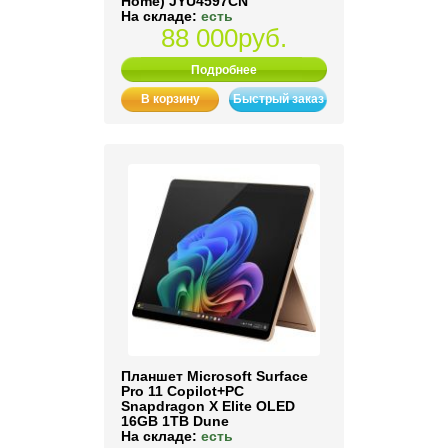
Home) JYU4597CN
На складе:
есть
88 000руб.
Подробнее
В корзину
Быстрый заказ
Планшет Microsoft Surface
Pro 11 Copilot+PC
Snapdragon X Elite OLED
16GB 1TB Dune
На складе:
есть