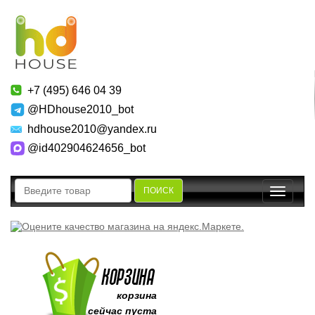
+7 (495) 646 04 39
@HDhouse2010_bot
hdhouse2010@yandex.ru
@id402904624656_bot
ПОИСК
Toggle
navigatio
корзина
сейчас пуста