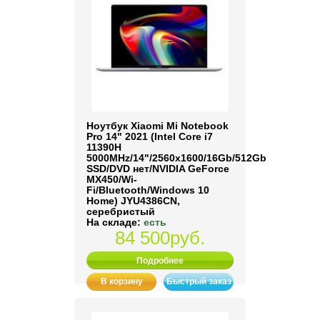
Ноутбук Xiaomi Mi Notebook
Pro 14" 2021 (Intel Core i7
11390H
5000MHz/14"/2560x1600/16Gb/512Gb
SSD/DVD нет/NVIDIA GeForce
MX450/Wi-
Fi/Bluetooth/Windows 10
Home) JYU4386CN,
серебристый
На складе:
есть
84 500руб.
Подробнее
В корзину
Быстрый заказ