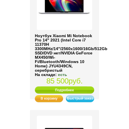
Ноутбук Xiaomi Mi Notebook
Pro 14" 2021 (Intel Core i7
11370H
3300MHz/14"/2560x1600/16Gb/512Gb
SSD/DVD нет/NVIDIA GeForce
MX450/Wi-
Fi/Bluetooth/Windows 10
Home) JYU4349CN,
серебристый
На складе:
есть
85 500руб.
Подробнее
В корзину
Быстрый заказ