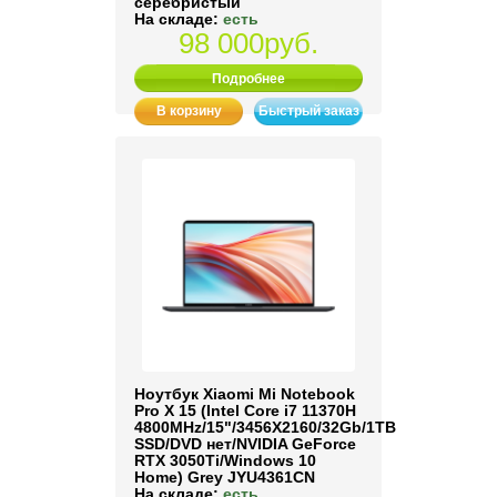
серебристый
На складе:
есть
98 000руб.
Подробнее
В корзину
Быстрый заказ
Ноутбук Xiaomi Mi Notebook
Pro X 15 (Intel Core i7 11370H
4800MHz/15"/3456X2160/32Gb/1TB
SSD/DVD нет/NVIDIA GeForce
RTX 3050Ti/Windows 10
Home) Grey JYU4361CN
На складе:
есть