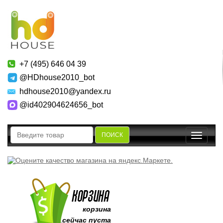
+7 (495) 646 04 39
@HDhouse2010_bot
hdhouse2010@yandex.ru
@id402904624656_bot
ПОИСК
Toggle
navigatio
корзина
сейчас пуста