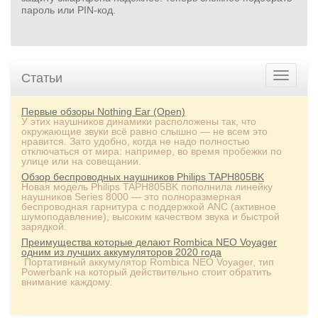
пароль или PIN‑код.
Статьи
Первые обзоры Nothing Ear (Open)
У этих наушников динамики расположены так, что
окружающие звуки всё равно слышно — не всем это
нравится. Зато удобно, когда не надо полностью
отключаться от мира: например, во время пробежки по
улице или на совещании.
Обзор беспроводных наушников Philips TAPH805BK
Новая модель Philips TAPH805BK пополнила линейку
наушников Series 8000 — это полноразмерная
беспроводная гарнитура с поддержкой ANC (активное
шумоподавление), высоким качеством звука и быстрой
зарядкой.
Преимущества которые делают Rombica NEO Voyager
одним из лучших аккумуляторов 2020 года
Портативный аккумулятор Rombica NEO Voyager, тип
Powerbank на который действительно стоит обратить
внимание каждому.