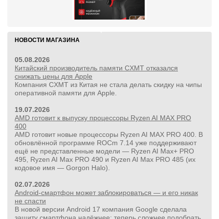
(без ЗУ и АКБ)
НОВОСТИ МАГАЗИНА
05.08.2026
Китайский производитель памяти CXMT отказался
снижать цены для Apple
Компания CXMT из Китая не стала делать скидку на чипы
оперативной памяти для Apple.
19.07.2026
AMD готовит к выпуску процессоры Ryzen AI MAX PRO
400
AMD готовит новые процессоры Ryzen AI MAX PRO 400. В
обновлённой программе ROCm 7.14 уже поддерживают
ещё не представленные модели — Ryzen AI Max+ PRO
495, Ryzen AI Max PRO 490 и Ryzen AI Max PRO 485 (их
кодовое имя — Gorgon Halo).
02.07.2026
Android-смартфон может заблокироваться — и его никак
не спасти
В новой версии Android 17 компания Google сделала
защиту смартфона надёжнее: теперь сложнее подобрать