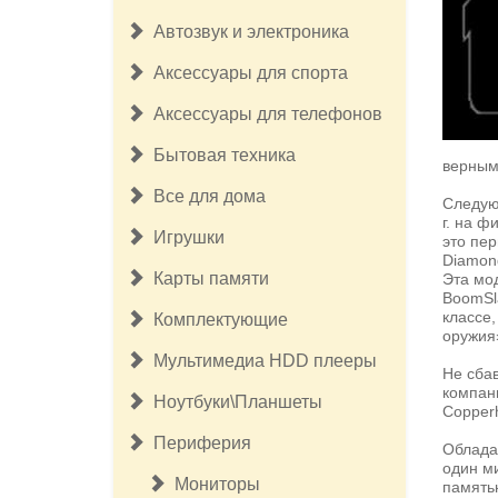
Автозвук и электроника
Аксессуары для спорта
Аксессуары для телефонов
Бытовая техника
верным
Все для дома
Следую
г. на 
Игрушки
это пе
Diamon
Карты памяти
Эта мод
BoomSl
классе
Комплектующие
оружия
Мультимедиа HDD плееры
Не сбав
компани
Ноутбуки\Планшеты
Copper
Периферия
Облада
один м
Мониторы
память