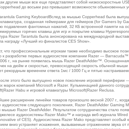
как другие мыши все еще представляют собой низкоскоростные US
Copperhead до восьми раз превышает возможности обыкновенных ус
Tarantula Gaming KeyboardВслед за мышью Copperhead была выпуще
 клавиатура, созданная геймерами для геймеров (for Gamers by Ga
ю подавления фантомных нажатий, 32 КБ встроенной памяти на осн
ммируемых горячих клавиш для игр и покрытие клавиш Hyperespon
ура Razer Tarantula была анонсирована на международной выставк
ла награду «Лучший из финалистов CES Show».
т, что профессиональным игрокам также необходимо высокое позиц
о к разработке первых аудиосистем компании Razer — Barracuda™ 
2006 г., на рынке появилась мышь Razer DeathAdder™. Оснащенн
очек на дюйм и скоростью, превосходящей скорость обычной мыши 
ет рекордным временем ответа 1мс / 1000 Гц и пятью настраивае
после этого было выпущено новое поколение игровой периферии —
х марок компаний Microsoft и Razer. Кульминацией данного сотру
ft|Razer Habu и игровой клавиатуры Microsoft|Razer Reclusa.
йшее расширение линейки товаров произошло весной 2007 г., когд
е аудиосистем следующего поколения, Razer DeathAdder Gaming M
й мышью Razer DeathAdder. Результатом сотрудничества стало поя
джелесе аудиосистемы Razer Mako™ и награда веб-журнала Wired
nnovative of CES). Аудиосистема Razer Mako представляет особый 
нием вниз устраняет искажения, вызываемые отражением звука от 