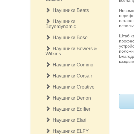
всенапр
Наушники Beats
Несомн
перифер
остана
Наушники
исполь
Beyerdynamic
Штаб к
Наушники Bose
профес
устрой
Наушники Bowers &
положит
Wilkins
Благод
каждым
Наушники Commo
Наушники Corsair
Наушники Creative
Наушники Denon
Наушники Edifier
Наушники Elari
Наушники ELFY