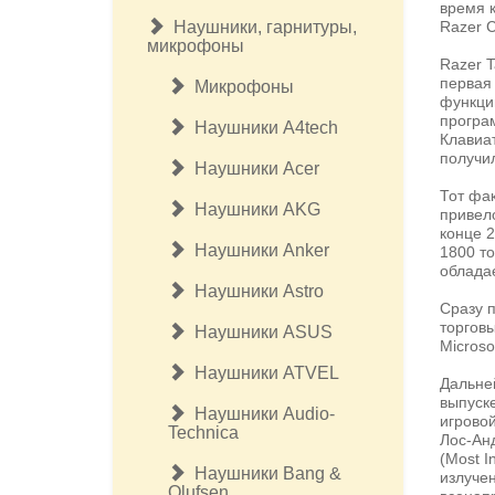
время 
Наушники, гарнитуры,
Razer 
микрофоны
Razer 
первая
Микрофоны
функци
програ
Наушники A4tech
Клавиат
получи
Наушники Acer
Тот фак
Наушники AKG
привел
конце 
Наушники Anker
1800 т
облада
Наушники Astro
Сразу 
торговы
Наушники ASUS
Microso
Наушники ATVEL
Дальне
выпуск
Наушники Audio-
игрово
Technica
Лос-Ан
(Most I
Наушники Bang &
излуче
Olufsen