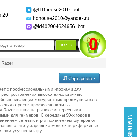
@HDhouse2010_bot
о 20
hdhouse2010@yandex.ru
@id402904624656_bot
0
ПОИСК
 Razer
Сортировка
ает с профессиональными игроками для
и распространения высокотехнологичных
обеспечивающих конкурентные преимущества в
овления отрасли профессиональных
я Razer вышла на рынок с интересными
ыми для геймеров. С середины 90-х годов в
анением сетевых игр и появлением шутеров от
очевидно, что устаревшие модели периферийных
, чем улучшали игру.