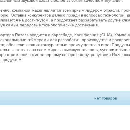
авленный звуковой охват с более высоким качеством звучания.
енно, компания Razer является всемирным лидером отрасли, пр
ию. Оставив конкурентов далеко позади в вопросах технологии, д
вливается на достигнутом, а продолжает разрабатывать другие кл
зуя самые передовые технологические достижения.
вартира Razer находится в Карлсбаде, Калифорния (США). Компан
сиональными геймерами для разработки, производства и распрос
ств, обеспечивающих конкурентные преимущества в игре. Продукт
ельные отзывы во всем мире за высокую точность, чувствительнос
аря стремлению к инженерному совершенству, репутация Razer как
 продуктом.
нет товаров