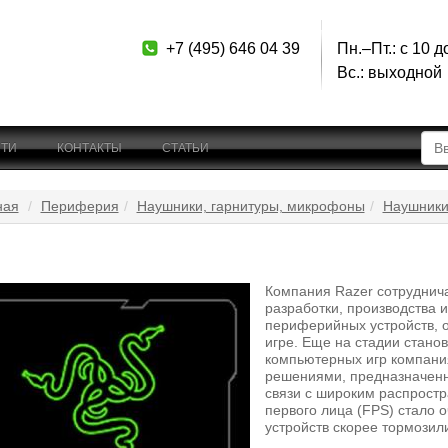
+7 (495) 646 04 39
Пн.–Пт.: с 10 д
Вс.: выходной
ТИ
КОНТАКТЫ
СТАТЬИ
ная
Периферия
Наушники, гарнитуры, микрофоны
Наушники
Компания Razer сотруднич
разработки, производства 
периферийных устройств, 
игре. Еще на стадии стан
компьютерных игр компани
решениями, предназначенн
связи с широким распростр
первого лица (FPS) стало 
устройств скорее тормозили