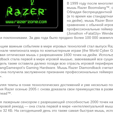
В 1999 году после многоле
мышь Razer Boomslang™, с
Обладая беспрецедентной 
(в то время как стандартн
на дюйм), мышь Razer Boom
сравнению с обычной игров
профессиональные геймеры,
(Jonathon «Fatal1ty» Wendel
и поклонниками. За два года было продано более 100 000 экземпл
щим важным событием в мире игровых технологий стал выпуск Ra
финале чемпионата мира по компьютерным играм (the World Cyber 
рвая оптическая мышь с разрешением 1600 точек на дюйм. Исполь
dback стала первой в мире игровой мышью, завоевавшей все суще
ель также оставила далеко позади всю отрасль игровой периферии, 
angGamespot's Gaming Hardware. Мышь Razer Diamondback считал
, она получила заслуженное признание профессиональных геймеров
».
ляя темпы в гонке технологических достижений и уже несколько по
я Razer осенью 2005 г. снова доказала свои преимущества в разв
head™.
я лазерным сенсором с разрешающей способностью 2000 точек н
ировой рекорд — она стала первой в мире «интеллектуальной мы
ю 32 КБ. На сегодняшний день это также самая быстрая мышь, ис