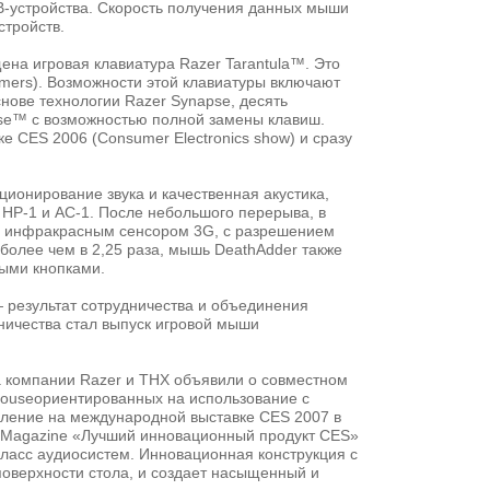
B-устройства. Скорость получения данных мыши
тройств.
на игровая клавиатура Razer Tarantula™. Это
mers). Возможности этой клавиатуры включают
ове технологии Razer Synapse, десять
se™ с возможностью полной замены клавиш.
е CES 2006 (Consumer Electronics show) и сразу
ионирование звука и качественная акустика,
HP-1 и AC-1. После небольшого перерыва, в
ая инфракрасным сенсором 3G, с разрешением
более чем в 2,25 раза, мышь DeathAdder также
мыми кнопками.
 результат сотрудничества и объединения
дничества стал выпуск игровой мыши
а компании Razer и THX объявили о совместном
ouseориентированных на использование с
вление на международной выставке CES 2007 в
 Magazine «Лучший инновационный продукт CES»
класс аудиосистем. Инновационная конструкция с
поверхности стола, и создает насыщенный и