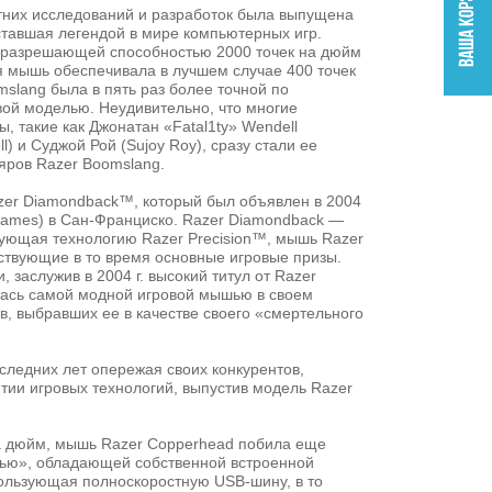
тних исследований и разработок была выпущена
тавшая легендой в мире компьютерных игр.
разрешающей способностью 2000 точек на дюйм
ая мышь обеспечивала в лучшем случае 400 точек
slang была в пять раз более точной по
ой моделью. Неудивительно, что многие
 такие как Джонатан «Fatal1ty» Wendell
l) и Суджой Рой (Sujoy Roy), сразу стали ее
яров Razer Boomslang.
zer Diamondback™, который был объявлен в 2004
Games) в Сан-Франциско. Razer Diamondback —
зующая технологию Razer Precision™, мышь Razer
ствующие в то время основные игровые призы.
заслужив в 2004 г. высокий титул от Razer
ась самой модной игровой мышью в своем
, выбравших ее в качестве своего «смертельного
следних лет опережая своих конкурентов,
итии игровых технологий, выпустив модель Razer
а дюйм, мышь Razer Copperhead побила еще
шью», обладающей собственной встроенной
пользующая полноскоростную USB-шину, в то