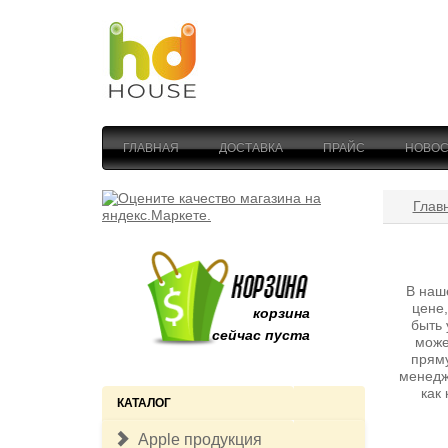
ГЛАВНАЯ
ДОСТАВКА
ПРАЙС
НОВОС
Глав
В наш
цене,
корзина
быть 
сейчас пуста
може
пряму
менедж
как
КАТАЛОГ
Apple продукция