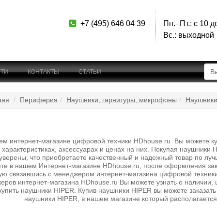
+7 (495) 646 04 39
Пн.–Пт.: с 10 д
Вс.: выходной
ТИ
КОНТАКТЫ
СТАТЬИ
ная
Периферия
Наушники, гарнитуры, микрофоны
Наушники
ем интернет-магазине цифровой техники HDhouse.ru Вы можете куп
 характеристиках, аксессуарах и ценах на них. Покупая наушники
уверены, что приобретаете качественный и надежный товар по луч
те в нашем Интернет-магазине HDhouse.ru, после оформления зак
ю связавшись с менеджером интернет-магазина цифровой техники 
еров интернет-магазина HDhouse.ru Вы можете узнать о наличии, ц
 купить наушники HIPER. Купив наушники HIPER вы можете заказать
наушники HIPER, в нашем магазине который располагается 