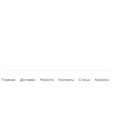
Главная
Доставка
Новости
Контакты
Статьи
Корзина
© 2013-2026 Hdhouse.ru. All Rights Reserved
Обращаем ваше внимание, что данный интернет-сайт носит
исключительно информационный характер и ни при каких условиях не
является публичной офертой, определяемой положениями Статьи 435,