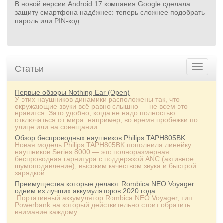
В новой версии Android 17 компания Google сделала
защиту смартфона надёжнее: теперь сложнее подобрать
пароль или PIN‑код.
Статьи
Первые обзоры Nothing Ear (Open)
У этих наушников динамики расположены так, что
окружающие звуки всё равно слышно — не всем это
нравится. Зато удобно, когда не надо полностью
отключаться от мира: например, во время пробежки по
улице или на совещании.
Обзор беспроводных наушников Philips TAPH805BK
Новая модель Philips TAPH805BK пополнила линейку
наушников Series 8000 — это полноразмерная
беспроводная гарнитура с поддержкой ANC (активное
шумоподавление), высоким качеством звука и быстрой
зарядкой.
Преимущества которые делают Rombica NEO Voyager
одним из лучших аккумуляторов 2020 года
Портативный аккумулятор Rombica NEO Voyager, тип
Powerbank на который действительно стоит обратить
внимание каждому.