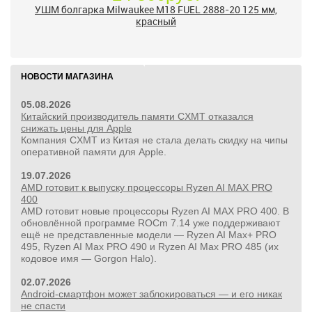
УШМ болгарка Milwaukee M18 FUEL 2888-20 125 мм,
красный
НОВОСТИ МАГАЗИНА
05.08.2026
Китайский производитель памяти CXMT отказался
снижать цены для Apple
Компания CXMT из Китая не стала делать скидку на чипы
оперативной памяти для Apple.
19.07.2026
AMD готовит к выпуску процессоры Ryzen AI MAX PRO
400
AMD готовит новые процессоры Ryzen AI MAX PRO 400. В
обновлённой программе ROCm 7.14 уже поддерживают
ещё не представленные модели — Ryzen AI Max+ PRO
495, Ryzen AI Max PRO 490 и Ryzen AI Max PRO 485 (их
кодовое имя — Gorgon Halo).
02.07.2026
Android-смартфон может заблокироваться — и его никак
не спасти