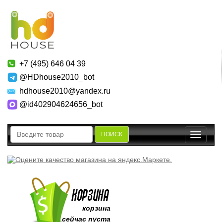
+7 (495) 646 04 39
@HDhouse2010_bot
hdhouse2010@yandex.ru
@id402904624656_bot
ПОИСК
Toggle
navigatio
корзина
сейчас пуста