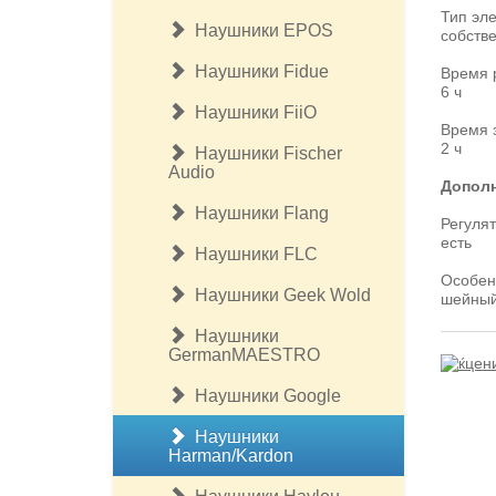
Тип эл
Наушники EPOS
собстве
Наушники Fidue
Время 
6 ч
Наушники FiiO
Время 
2 ч
Наушники Fischer
Audio
Допол
Наушники Flang
Регулят
есть
Наушники FLC
Особен
Наушники Geek Wold
шейный
Наушники
GermanMAESTRO
Наушники Google
Наушники
Harman/Kardon