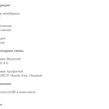
укция
р мембраны
м
епления
епления
ция
иод
водная связь
ка Bluetooth
th 4.0
жка профилей
VRCP, Hands free, Headset
ючение
 microUSB в комплекте
ие