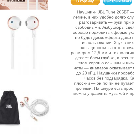
В корзину
Быстрый заказ
Наушники JBL Tune 205BT —
лёгкие, в них удобно долго сл
разговаривать — руки при 
свободными. Амбушюры сдел
хорошо подходить к форме ух
не будет дискомфорта даже 
использовании. Звук в ни
насыщенным: за это отвеч
размером 12,5 мм и технология
делает басы глубже, а весь з
этом хорошо слышны и низк
ноты — диапазон охватывает ч
до 20 кГц. Наушники прораб
часов без подзарядки. К
плоский — он почти не путает
прочный. На шнуре есть прост
можно управлять музыкой и пр