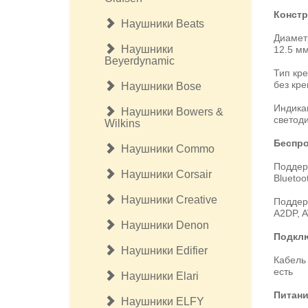
Констр
Наушники Beats
Диамет
Наушники
12.5 м
Beyerdynamic
Тип кр
без кр
Наушники Bose
Индика
Наушники Bowers &
светод
Wilkins
Беспро
Наушники Commo
Поддерж
Наушники Corsair
Bluetoo
Наушники Creative
Поддер
A2DP, A
Наушники Denon
Подкл
Наушники Edifier
Кабель
есть
Наушники Elari
Питан
Наушники ELFY