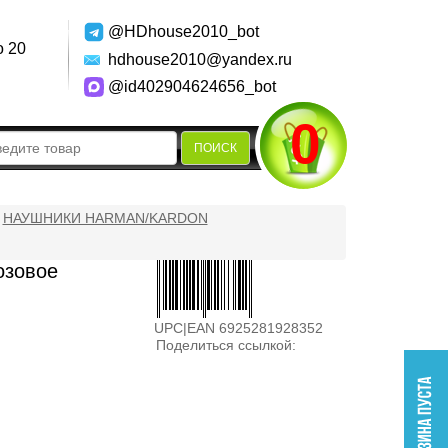
@HDhouse2010_bot
о 20
hdhouse2010@yandex.ru
@id402904624656_bot
0
ПОИСК
НАУШНИКИ HARMAN/KARDON
озовое
UPC|EAN 6925281928352
Поделиться ссылкой: