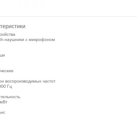
теристики
ройства
oth-наушники с микрофоном
ши
ческие
он воспроизводимых частот
000 Гц
ительность
/мВт
нс