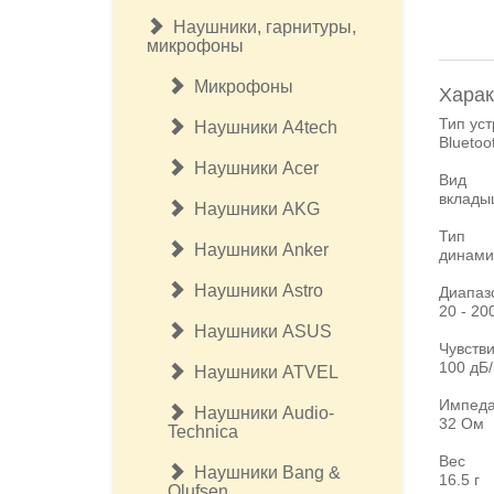
Наушники, гарнитуры,
микрофоны
Микрофоны
Харак
Тип уст
Наушники A4tech
Blueto
Наушники Acer
Вид
вклады
Наушники AKG
Тип
Наушники Anker
динами
Наушники Astro
Диапаз
20 - 20
Наушники ASUS
Чувств
100 дБ
Наушники ATVEL
Импеда
Наушники Audio-
32 Ом
Technica
Вес
Наушники Bang &
16.5 г
Olufsen