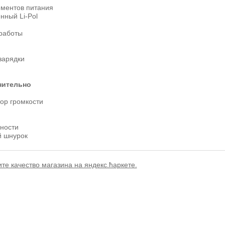
ементов питания
нный Li-Pol
работы
зарядки
нительно
ор громкости
ности
 шнурок