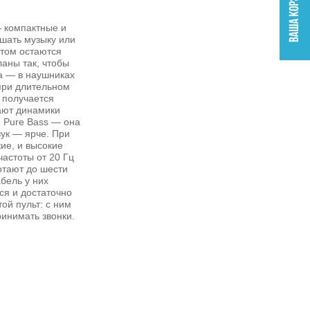
 компактные и
ушать музыку или
этом остаются
аны так, чтобы
а — в наушниках
при длительном
х получается
ают динамики
 Pure Bass — она
вук — ярче. При
ие, и высокие
астоты от 20 Гц
отают до шести
абель у них
ся и достаточно
ой пульт: с ним
инимать звонки.