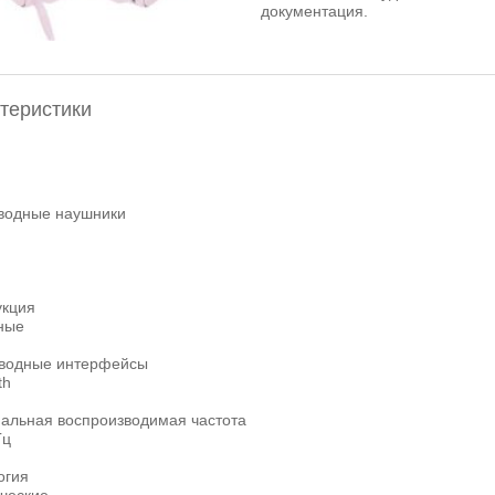
документация.
теристики
водные наушники
укция
ные
водные интерфейсы
th
альная воспроизводимая частота
Гц
огия