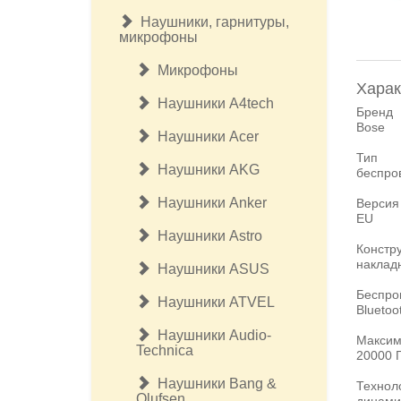
Наушники, гарнитуры,
микрофоны
Микрофоны
Харак
Наушники A4tech
Бренд
Bose
Наушники Acer
Тип
Наушники AKG
беспро
Наушники Anker
Версия
EU
Наушники Astro
Констр
наклад
Наушники ASUS
Беспро
Наушники ATVEL
Bluetoo
Наушники Audio-
Максим
Technica
20000 
Наушники Bang &
Технол
Olufsen