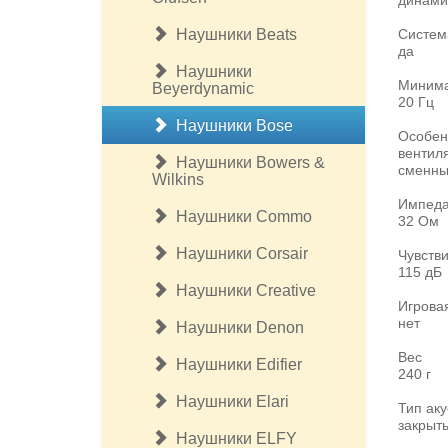
динами
Наушники Beats
Систем
да
Наушники
Минима
Beyerdynamic
20 Гц
Наушники Bose
Особен
вентил
Наушники Bowers &
сменны
Wilkins
Импеда
Наушники Commo
32 Ом
Наушники Corsair
Чувств
115 дБ
Наушники Creative
Игрова
нет
Наушники Denon
Вес
Наушники Edifier
240 г
Наушники Elari
Тип ак
закрыт
Наушники ELFY