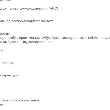
ческие
а активного шумоподавления (ANC)
льная воспроизводимая частота
ности
яция амбушюров, мягкие амбушюры, отсоединяемый кабель, регулир
е амбушюры, шумоподавление
нс
ительность
я гарнитура
устического оформления
ые