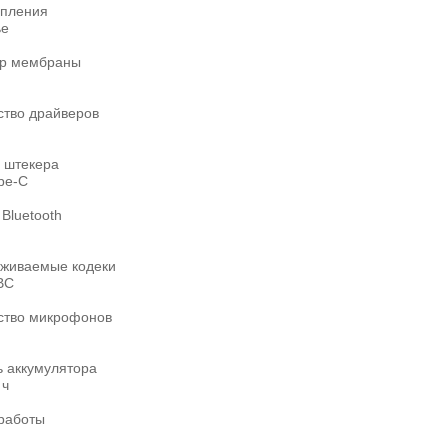
епления
ье
р мембраны
ство драйверов
 штекера
pe-C
Bluetooth
живаемые кодеки
BC
ство микрофонов
ь аккумулятора
·ч
работы