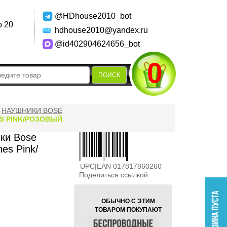
@HDhouse2010_bot
о 20
hdhouse2010@yandex.ru
@id402904624656_bot
0
ПОИСК
НАУШНИКИ BOSE
S PINK/РОЗОВЫЙ
ки Bose
es Pink/
UPC|EAN 017817860260
Поделиться ссылкой:
ОБЫЧНО С ЭТИМ
ТОВАРОМ ПОКУПАЮТ