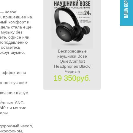
 — новое
в, пришедшее на
ный комфорт и
дель стала ещё
 музыку без
ёте, офисе или
умоподавлению
 остаётесь
Беспроводные
округ шумно.
наушники Bose
QuietComfort
Headphones Black/
Черный
: эффективно
19 350руб.
нное звучание
ключение к двум
.
ючённым ANC.
240 г и мягкие
юры.
 дорожный чехол,
микрофоном,