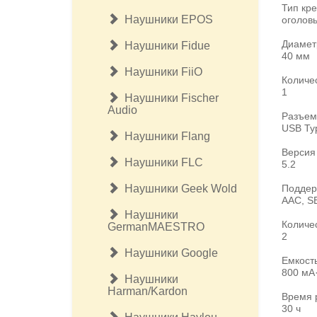
Тип кр
Наушники EPOS
оголов
Диамет
Наушники Fidue
40 мм
Наушники FiiO
Количе
1
Наушники Fischer
Audio
Разъем
USB Ty
Наушники Flang
Версия 
Наушники FLC
5.2
Наушники Geek Wold
Поддер
AAC, S
Наушники
Количе
GermanMAESTRO
2
Наушники Google
Емкост
800 мА
Наушники
Harman/Kardon
Время 
30 ч