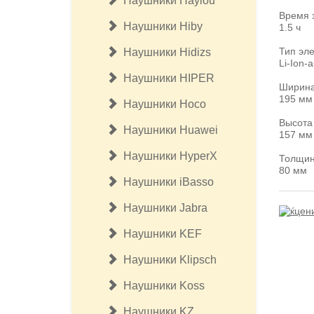
Наушники Haylou
Время 
Наушники Hiby
1.5 ч
Тип эл
Наушники Hidizs
Li-Ion-
Наушники HIPER
Ширин
195 мм
Наушники Hoco
Высота
Наушники Huawei
157 мм
Наушники HyperX
Толщи
80 мм
Наушники iBasso
Наушники Jabra
Наушники KEF
Наушники Klipsсh
Наушники Koss
Наушники KZ