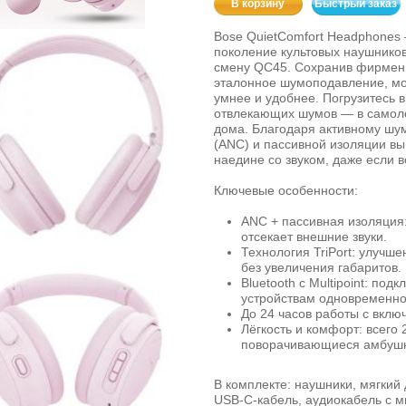
В корзину
Быстрый заказ
Bose QuietComfort Headphones
поколение культовых наушнико
смену QC45. Сохранив фирмен
эталонное шумоподавление, мо
умнее и удобнее. Погрузитесь в
отвлекающих шумов — в самол
дома. Благодаря активному ш
(ANC) и пассивной изоляции вы
наедине со звуком, даже если в
Ключевые особенности:
ANC + пассивная изоляция
отсекает внешние звуки.
Технология TriPort: улучше
без увеличения габаритов.
Bluetooth с Multipoint: под
устройствам одновременно
До 24 часов работы с вкл
Лёгкость и комфорт: всего 
поворачивающиеся амбуш
В комплекте: наушники, мягкий
USB‑C‑кабель, аудиокабель с 