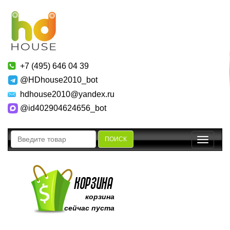
+7 (495) 646 04 39
@HDhouse2010_bot
hdhouse2010@yandex.ru
@id402904624656_bot
ПОИСК
Toggle
navigatio
корзина
сейчас пуста