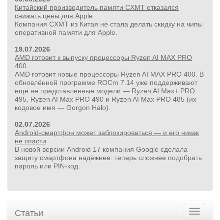
Китайский производитель памяти CXMT отказался
снижать цены для Apple
Компания CXMT из Китая не стала делать скидку на чипы
оперативной памяти для Apple.
19.07.2026
AMD готовит к выпуску процессоры Ryzen AI MAX PRO
400
AMD готовит новые процессоры Ryzen AI MAX PRO 400. В
обновлённой программе ROCm 7.14 уже поддерживают
ещё не представленные модели — Ryzen AI Max+ PRO
495, Ryzen AI Max PRO 490 и Ryzen AI Max PRO 485 (их
кодовое имя — Gorgon Halo).
02.07.2026
Android-смартфон может заблокироваться — и его никак
не спасти
В новой версии Android 17 компания Google сделала
защиту смартфона надёжнее: теперь сложнее подобрать
пароль или PIN‑код.
Статьи