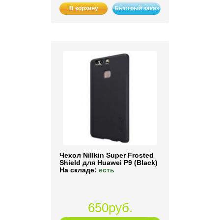
В корзину
Быстрый заказ
Чехол Nillkin Super Frosted
Shield для Huawei P9 (Black)
На складе:
есть
650руб.