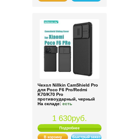
Чехол Nillkin CamShield Pro
для Poco F6 Pro/Redmi
K70/K70 Pro
противоударный, черный
На складе:
есть
1 630руб.
Подробнее
В корзину
Быстрый заказ