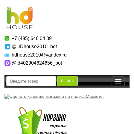
+7 (495) 646 04 39
@HDhouse2010_bot
hdhouse2010@yandex.ru
@id402904624656_bot
ПОИСК
Toggle
navigatio
корзина
сейчас пуста