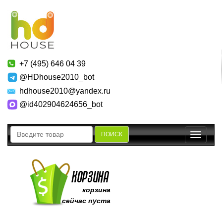
+7 (495) 646 04 39
@HDhouse2010_bot
hdhouse2010@yandex.ru
@id402904624656_bot
ПОИСК
Toggle
navigatio
корзина
сейчас пуста