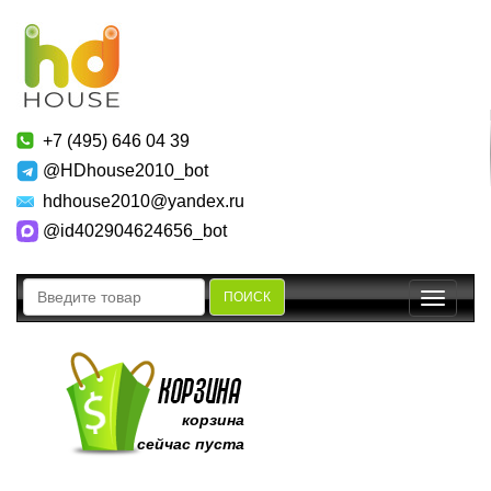
+7 (495) 646 04 39
@HDhouse2010_bot
hdhouse2010@yandex.ru
@id402904624656_bot
ПОИСК
Toggle
navigatio
корзина
сейчас пуста