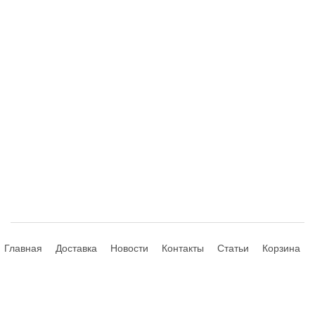
Главная
Доставка
Новости
Контакты
Статьи
Корзина
© 2013-2026 Hdhouse.ru. All Rights Reserved
Обращаем ваше внимание, что данный интернет-сайт носит