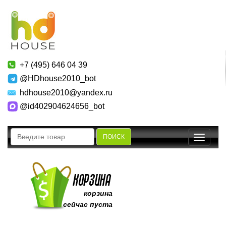
+7 (495) 646 04 39
@HDhouse2010_bot
hdhouse2010@yandex.ru
@id402904624656_bot
ПОИСК
Toggle
navigatio
корзина
сейчас пуста