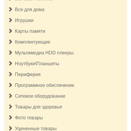
Все для дома
Игрушки
Карты памяти
Комплектующие
Мультимедиа HDD плееры
Ноутбуки\Планшеты
Периферия
Программное обеспечение
Сетевое оборудование
Товары для здоровья
17 500руб.
Фото товары
Бесщёточный шуруповерт Milwaukee M12 FUEL 3403-20
(без ЗУ и АКБ)
Уцененные товары