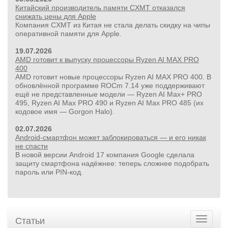
Китайский производитель памяти CXMT отказался
снижать цены для Apple
Компания CXMT из Китая не стала делать скидку на чипы
оперативной памяти для Apple.
19.07.2026
AMD готовит к выпуску процессоры Ryzen AI MAX PRO
400
AMD готовит новые процессоры Ryzen AI MAX PRO 400. В
обновлённой программе ROCm 7.14 уже поддерживают
ещё не представленные модели — Ryzen AI Max+ PRO
495, Ryzen AI Max PRO 490 и Ryzen AI Max PRO 485 (их
кодовое имя — Gorgon Halo).
02.07.2026
Android-смартфон может заблокироваться — и его никак
не спасти
В новой версии Android 17 компания Google сделала
защиту смартфона надёжнее: теперь сложнее подобрать
пароль или PIN‑код.
Статьи