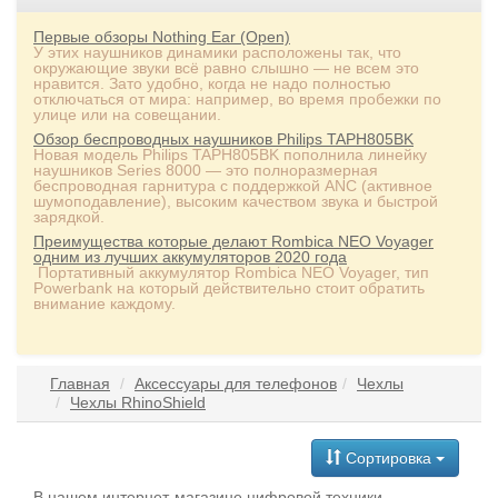
Первые обзоры Nothing Ear (Open)
У этих наушников динамики расположены так, что
окружающие звуки всё равно слышно — не всем это
нравится. Зато удобно, когда не надо полностью
отключаться от мира: например, во время пробежки по
улице или на совещании.
Обзор беспроводных наушников Philips TAPH805BK
Новая модель Philips TAPH805BK пополнила линейку
наушников Series 8000 — это полноразмерная
беспроводная гарнитура с поддержкой ANC (активное
шумоподавление), высоким качеством звука и быстрой
зарядкой.
Преимущества которые делают Rombica NEO Voyager
одним из лучших аккумуляторов 2020 года
Портативный аккумулятор Rombica NEO Voyager, тип
Powerbank на который действительно стоит обратить
внимание каждому.
Главная
Аксессуары для телефонов
Чехлы
Чехлы RhinoShield
Сортировка
В нашем интернет-магазине цифровой техники