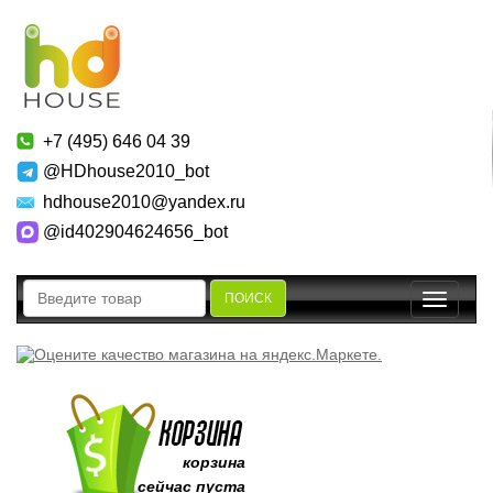
+7 (495) 646 04 39
@HDhouse2010_bot
hdhouse2010@yandex.ru
@id402904624656_bot
ПОИСК
Toggle
navigatio
корзина
сейчас пуста