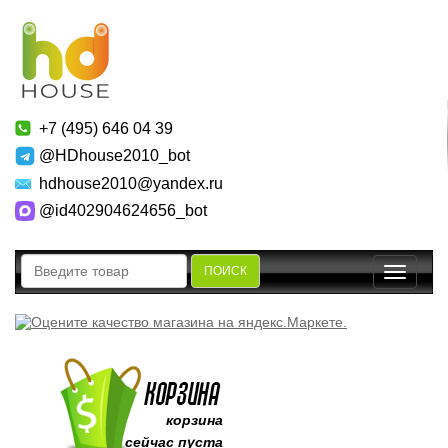
+7 (495) 646 04 39
@HDhouse2010_bot
hdhouse2010@yandex.ru
@id402904624656_bot
ПОИСК
Toggle
navigatio
корзина
сейчас пуста