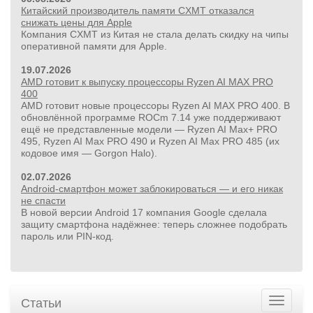
Китайский производитель памяти CXMT отказался
снижать цены для Apple
24 500руб.
Компания CXMT из Китая не стала делать скидку на чипы
УШМ болгарка Milwaukee M18 FUEL 2888-20 125 мм,
оперативной памяти для Apple.
красный
19.07.2026
AMD готовит к выпуску процессоры Ryzen AI MAX PRO
400
AMD готовит новые процессоры Ryzen AI MAX PRO 400. В
обновлённой программе ROCm 7.14 уже поддерживают
ещё не представленные модели — Ryzen AI Max+ PRO
495, Ryzen AI Max PRO 490 и Ryzen AI Max PRO 485 (их
кодовое имя — Gorgon Halo).
02.07.2026
Android-смартфон может заблокироваться — и его никак
не спасти
В новой версии Android 17 компания Google сделала
защиту смартфона надёжнее: теперь сложнее подобрать
пароль или PIN‑код.
Статьи