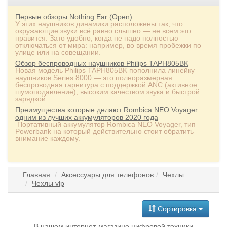
Первые обзоры Nothing Ear (Open)
У этих наушников динамики расположены так, что
окружающие звуки всё равно слышно — не всем это
нравится. Зато удобно, когда не надо полностью
отключаться от мира: например, во время пробежки по
улице или на совещании.
Обзор беспроводных наушников Philips TAPH805BK
Новая модель Philips TAPH805BK пополнила линейку
наушников Series 8000 — это полноразмерная
беспроводная гарнитура с поддержкой ANC (активное
шумоподавление), высоким качеством звука и быстрой
зарядкой.
Преимущества которые делают Rombica NEO Voyager
одним из лучших аккумуляторов 2020 года
Портативный аккумулятор Rombica NEO Voyager, тип
Powerbank на который действительно стоит обратить
внимание каждому.
Главная
Аксессуары для телефонов
Чехлы
Чехлы vlp
Сортировка
В нашем интернет-магазине цифровой техники