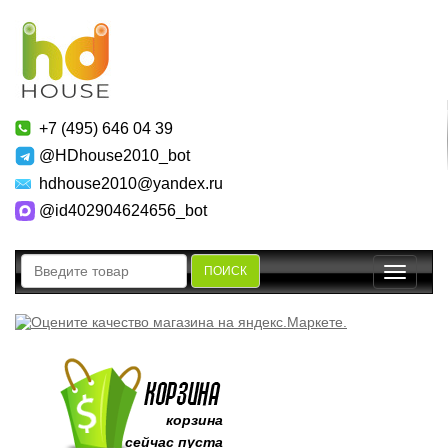
+7 (495) 646 04 39
@HDhouse2010_bot
hdhouse2010@yandex.ru
@id402904624656_bot
ПОИСК
Toggle
navigatio
корзина
сейчас пуста