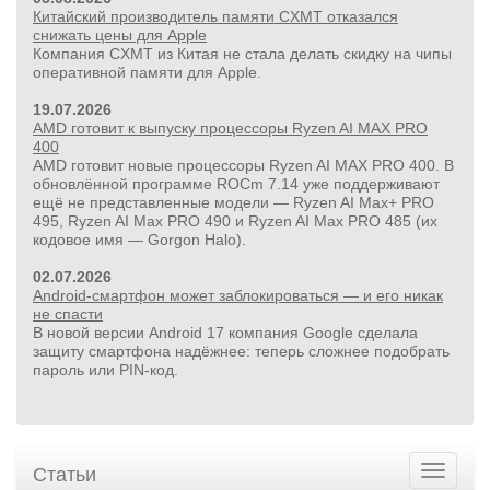
Китайский производитель памяти CXMT отказался
снижать цены для Apple
Компания CXMT из Китая не стала делать скидку на чипы
оперативной памяти для Apple.
19.07.2026
AMD готовит к выпуску процессоры Ryzen AI MAX PRO
400
AMD готовит новые процессоры Ryzen AI MAX PRO 400. В
обновлённой программе ROCm 7.14 уже поддерживают
ещё не представленные модели — Ryzen AI Max+ PRO
495, Ryzen AI Max PRO 490 и Ryzen AI Max PRO 485 (их
кодовое имя — Gorgon Halo).
02.07.2026
Android-смартфон может заблокироваться — и его никак
не спасти
В новой версии Android 17 компания Google сделала
защиту смартфона надёжнее: теперь сложнее подобрать
пароль или PIN‑код.
Статьи