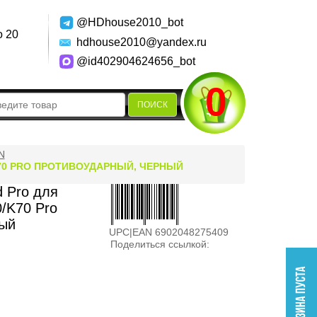
@HDhouse2010_bot
о 20
hdhouse2010@yandex.ru
@id402904624656_bot
0
ПОИСК
N
/K70 PRO ПРОТИВОУДАРНЫЙ, ЧЕРНЫЙ
d Pro для
0/K70 Pro
ный
UPC|EAN 6902048275409
Поделиться ссылкой: