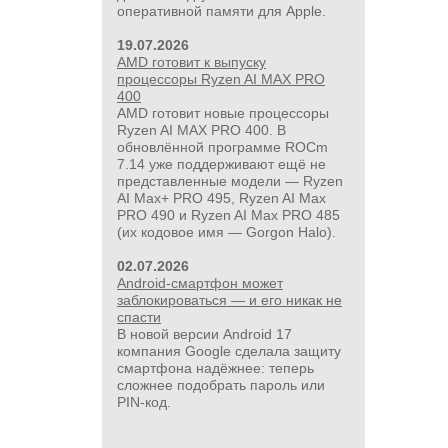
оперативной памяти для Apple.
19.07.2026
AMD готовит к выпуску
процессоры Ryzen AI MAX PRO
400
24 500руб.
AMD готовит новые процессоры
Ryzen AI MAX PRO 400. В
УШМ болгарка Milwaukee M18
обновлённой программе ROCm
FUEL 2888-20 125 мм, красный
7.14 уже поддерживают ещё не
представленные модели — Ryzen
AI Max+ PRO 495, Ryzen AI Max
PRO 490 и Ryzen AI Max PRO 485
(их кодовое имя — Gorgon Halo).
02.07.2026
Android-смартфон может
заблокироваться — и его никак не
спасти
В новой версии Android 17
компания Google сделала защиту
смартфона надёжнее: теперь
сложнее подобрать пароль или
PIN‑код.