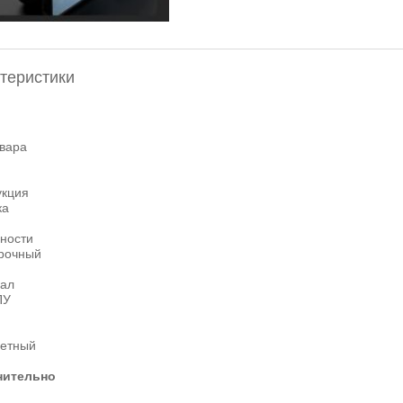
теристики
овара
укция
ка
ности
рочный
ал
ПУ
етный
нительно