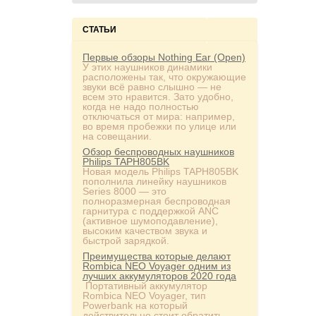
СТАТЬИ
Первые обзоры Nothing Ear (Open)
У этих наушников динамики
расположены так, что окружающие
звуки всё равно слышно — не
всем это нравится. Зато удобно,
когда не надо полностью
отключаться от мира: например,
во время пробежки по улице или
на совещании.
Обзор беспроводных наушников
Philips TAPH805BK
Новая модель Philips TAPH805BK
пополнила линейку наушников
Series 8000 — это
полноразмерная беспроводная
гарнитура с поддержкой ANC
(активное шумоподавление),
высоким качеством звука и
быстрой зарядкой.
Преимущества которые делают
Rombica NEO Voyager одним из
лучших аккумуляторов 2020 года
Портативный аккумулятор
Rombica NEO Voyager, тип
Powerbank на который
действительно стоит обратить