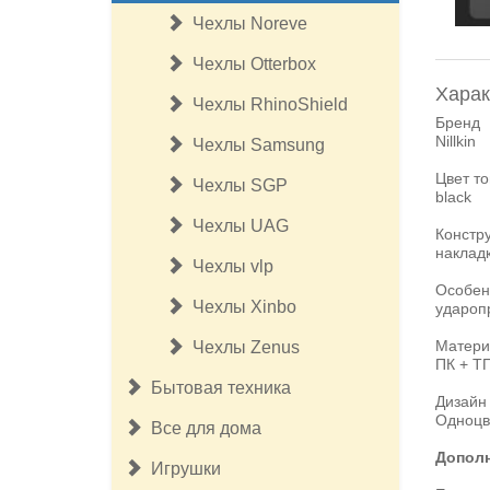
Чехлы Noreve
Чехлы Otterbox
Харак
Чехлы RhinoShield
Бренд
Nillkin
Чехлы Samsung
Цвет т
Чехлы SGP
black
Чехлы UAG
Констр
наклад
Чехлы vlp
Особен
Чехлы Xinbo
удароп
Матери
Чехлы Zenus
ПК + Т
Бытовая техника
Дизайн
Одноцв
Все для дома
Допол
Игрушки