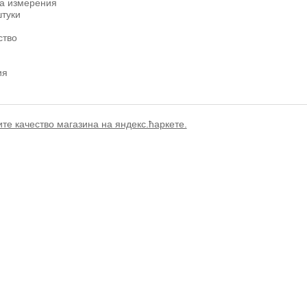
а измерения
штуки
ство
ия