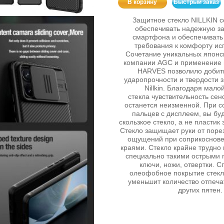
В корзину
Быстрый заказ
Защитное стекло NILLKIN с
обеспечивать надежную з
смартфона и обеспечиват
требования к комфорту ис
Сочетание уникальных японс
компании AGC и применение 
HARVES позволило добит
ударопрочности и твердости 
Nillkin. Благодаря мал
стекла чувствительность сен
останется неизменной. При 
пальцев с дисплеем, вы бу
скользкое стекло, а не пластик
Стекло защищает руки от поре
ощущений при соприкоснове
краями. Стекло крайне трудно
специально такими острыми 
ключи, ножи, отвертки. 
олеофобное покрытие стекл
уменьшит количество отпеча
других пятен.