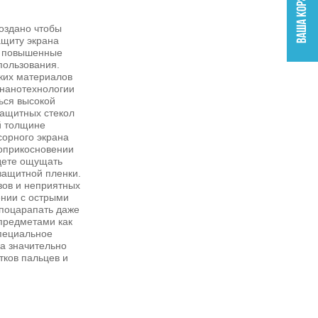
оздано чтобы
ащиту экрана
ь повышенные
пользования.
ких материалов
нанотехнологии
ься высокой
защитных стекол
ой толщине
сорного экрана
соприкосновении
дете ощущать
 защитной пленки.
зов и неприятных
нии с острыми
 поцарапать даже
предметами как
Специальное
а значительно
тков пальцев и