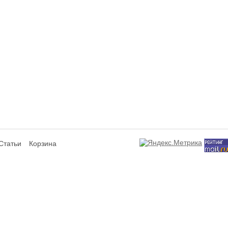
Статьи
Корзина
сит исключительно информационный характер и ни при каких условиях не я
ся аффилированным подразделением производителей представленных товаров,
а не используют отображаемые на данном интернет-ресурсе товарные знаки
знаки и знаки обслуживания являются собственностью их правообладателей 
лизуемом товаре, потребительских свойствах представленных товаров и усл