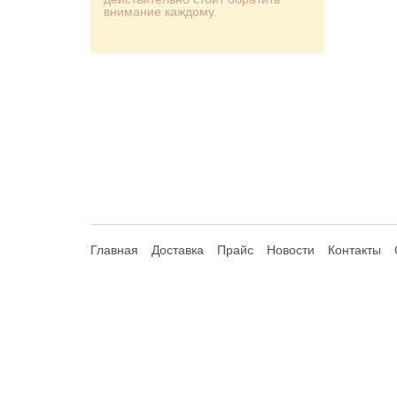
внимание каждому.
Главная
Доставка
Прайс
Новости
Контакты
© 2013-2026 Hdhouse.ru. All Rights Reserved
Обращаем ваше внимание, что данный интернет-сайт но
Статьи 435, 437 (2) Гражданского Кодекса РФ; не являет
продавцом указанных компаний. Сайт и администратор сайт
правах на товарные знаки. Зарегистрированные товарные 
предлагаемого товара, информирования потребителей о реа