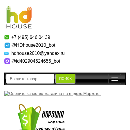
+7 (495) 646 04 39
@HDhouse2010_bot
hdhouse2010@yandex.ru
@id402904624656_bot
ПОИСК
Toggle
navigatio
корзина
сейчас пуста