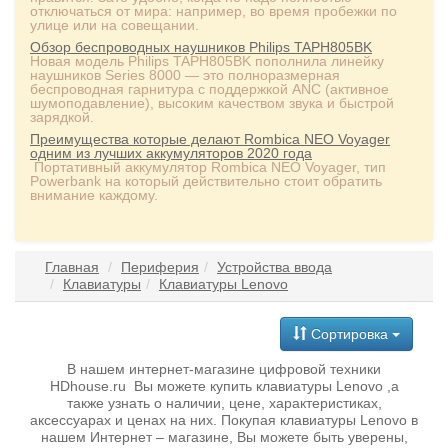
отключаться от мира: например, во время пробежки по
улице или на совещании.
Обзор беспроводных наушников Philips TAPH805BK
Новая модель Philips TAPH805BK пополнила линейку
наушников Series 8000 — это полноразмерная
беспроводная гарнитура с поддержкой ANC (активное
шумоподавление), высоким качеством звука и быстрой
зарядкой.
Преимущества которые делают Rombica NEO Voyager
одним из лучших аккумуляторов 2020 года
Портативный аккумулятор Rombica NEO Voyager, тип
Powerbank на который действительно стоит обратить
внимание каждому.
Главная
Периферия
Устройства ввода
Клавиатуры
Клавиатуры Lenovo
Сортировка
В нашем интернет-магазине цифровой техники
HDhouse.ru Вы можете купить клавиатуры Lenovo ,а
также узнать о наличии, цене, характеристиках,
аксессуарах и ценах на них. Покупая клавиатуры Lenovo в
нашем Интернет – магазине, Вы можете быть уверены,