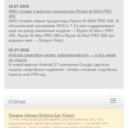
19.07.2026
AMD готовит к выпуску процессоры Ryzen AI MAX PRO
400
AMD готовит новые процессоры Ryzen AI MAX PRO 400. В
обновлённой программе ROCm 7.14 уже поддерживают
ещё не представленные модели — Ryzen AI Max+ PRO
495, Ryzen AI Max PRO 490 и Ryzen AI Max PRO 485 (их
17 500руб.
кодовое имя — Gorgon Halo).
Бесщёточный шуруповерт Milwaukee M12 FUEL 3403-20
(без ЗУ и АКБ)
02.07.2026
Android-смартфон может заблокироваться — и его никак
не спасти
В новой версии Android 17 компания Google сделала
защиту смартфона надёжнее: теперь сложнее подобрать
пароль или PIN‑код.
Статьи
Первые обзоры Nothing Ear (Open)
У этих наушников динамики расположены так, что
окружающие звуки всё равно слышно — не всем это
нравится. Зато удобно, когда не надо полностью