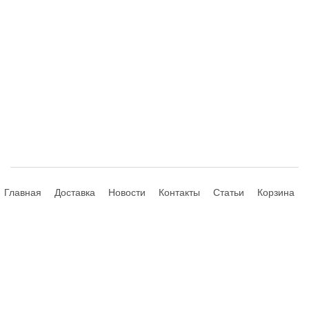
Главная
Доставка
Новости
Контакты
Статьи
Корзина
© 2013-2026 Hdhouse.ru. All Rights Reserved
Обращаем ваше внимание, что данный интернет-сайт носит
исключительно информационный характер и ни при каких условиях не
является публичной офертой, определяемой положениями Статьи 435,
437 (2) Гражданского Кодекса РФ; не является аффилированным
подразделением производителей представленных товаров, а также не