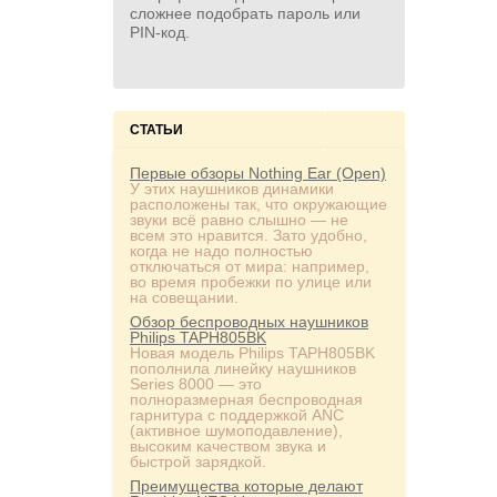
сложнее подобрать пароль или
PIN‑код.
СТАТЬИ
Первые обзоры Nothing Ear (Open)
У этих наушников динамики
расположены так, что окружающие
звуки всё равно слышно — не
всем это нравится. Зато удобно,
когда не надо полностью
отключаться от мира: например,
во время пробежки по улице или
на совещании.
Обзор беспроводных наушников
Philips TAPH805BK
Новая модель Philips TAPH805BK
пополнила линейку наушников
Series 8000 — это
полноразмерная беспроводная
гарнитура с поддержкой ANC
(активное шумоподавление),
высоким качеством звука и
быстрой зарядкой.
Преимущества которые делают