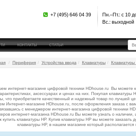
+7 (495) 646 04 39
Пн.–Пт.: с 10 д
Вс.: выходной
ТИ
КОНТАКТЫ
СТАТЬИ
ная
Периферия
Устройства ввода
Клавиатуры
Клавиатуры
ем интернет-магазине цифровой техники HDhouse.ru Вы можете куп
характеристиках, аксессуарах и ценах на них. Покупая клавиатуры
ы, что приобретаете качественный и надежный товар по лучшей це
ем Интернет-магазине HDhouse.ru, после оформления заказа с ва
вязавшись с менеджером интернет-магазина цифровой техники HDho
еров интернет-магазина HDhouse.ru Вы можете узнать о наличии, ц
к купить клавиатуры HP. Купив клавиатуры HP вы можете заказать 
клавиатуры HP, в нашем магазине который располагается 