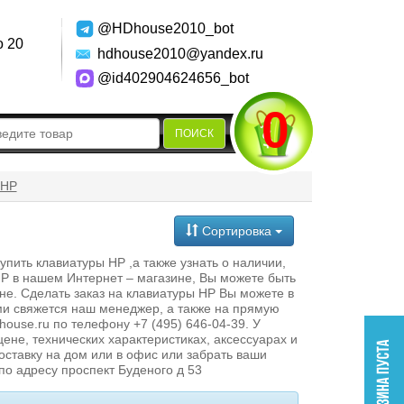
@HDhouse2010_bot
о 20
hdhouse2010@yandex.ru
@id402904624656_bot
0
ПОИСК
 HP
Сортировка
ить клавиатуры HP ,а также узнать о наличии,
 HP в нашем Интернет – магазине, Вы можете быть
не. Сделать заказ на клавиатуры HP Вы можете в
ми свяжется наш менеджер, а также на прямую
use.ru по телефону +7 (495) 646-04-39. У
ене, технических характеристиках, аксессуарах и
доставку на дом или в офис или забрать ваши
по адресу проспект Буденого д 53