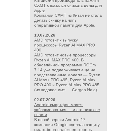
Китайский производитель памяти
CXMT отказался снижать цены для
Apple
Компания CXMT из Китая не стала
делать скидку на чипы
оперативной памяти для Apple.
19.07.2026
AMD готовит к выпуску
процессоры Ryzen AI MAX PRO
400
AMD готовит новые процессоры
Ryzen AI MAX PRO 400. В
обновлённой программе ROCm
7.14 уже поддерживают ещё не
представленные модели — Ryzen
AI Max+ PRO 495, Ryzen AI Max
PRO 490 и Ryzen AI Max PRO 485
(их кодовое имя — Gorgon Halo).
02.07.2026
Android-смартфон может
заблокироваться — и его никак не
спасти
В новой версии Android 17
компания Google сделала защиту
смартфона надёжнее: теперь