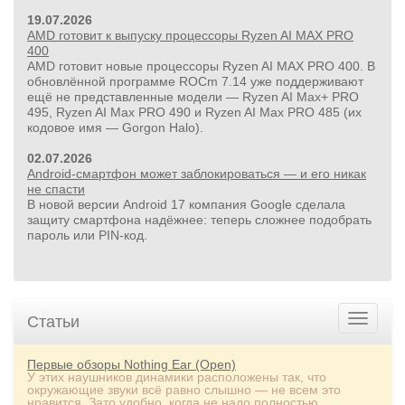
19.07.2026
AMD готовит к выпуску процессоры Ryzen AI MAX PRO
400
AMD готовит новые процессоры Ryzen AI MAX PRO 400. В
обновлённой программе ROCm 7.14 уже поддерживают
ещё не представленные модели — Ryzen AI Max+ PRO
495, Ryzen AI Max PRO 490 и Ryzen AI Max PRO 485 (их
кодовое имя — Gorgon Halo).
02.07.2026
Android-смартфон может заблокироваться — и его никак
не спасти
В новой версии Android 17 компания Google сделала
защиту смартфона надёжнее: теперь сложнее подобрать
пароль или PIN‑код.
Статьи
Первые обзоры Nothing Ear (Open)
У этих наушников динамики расположены так, что
окружающие звуки всё равно слышно — не всем это
нравится. Зато удобно, когда не надо полностью