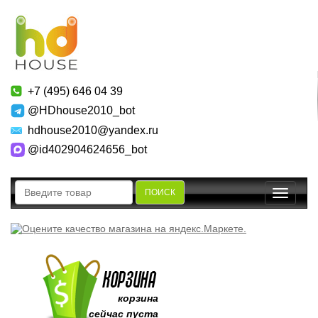
+7 (495) 646 04 39
@HDhouse2010_bot
hdhouse2010@yandex.ru
@id402904624656_bot
ПОИСК
Toggle
navigatio
корзина
сейчас пуста