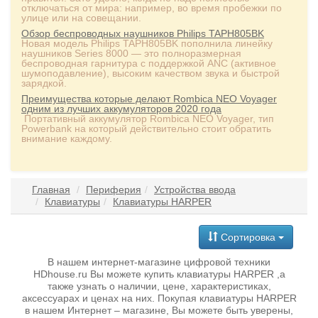
отключаться от мира: например, во время пробежки по
улице или на совещании.
Обзор беспроводных наушников Philips TAPH805BK
Новая модель Philips TAPH805BK пополнила линейку
наушников Series 8000 — это полноразмерная
беспроводная гарнитура с поддержкой ANC (активное
шумоподавление), высоким качеством звука и быстрой
зарядкой.
Преимущества которые делают Rombica NEO Voyager
одним из лучших аккумуляторов 2020 года
Портативный аккумулятор Rombica NEO Voyager, тип
Powerbank на который действительно стоит обратить
внимание каждому.
Главная
Периферия
Устройства ввода
Клавиатуры
Клавиатуры HARPER
Сортировка
В нашем интернет-магазине цифровой техники
HDhouse.ru Вы можете купить клавиатуры HARPER ,а
также узнать о наличии, цене, характеристиках,
аксессуарах и ценах на них. Покупая клавиатуры HARPER
в нашем Интернет – магазине, Вы можете быть уверены,