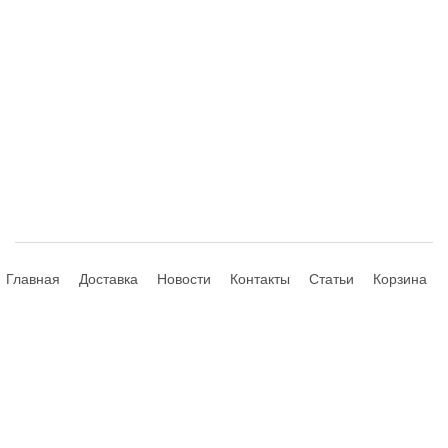
Главная
Доставка
Новости
Контакты
Статьи
Корзина
© 2013-2026 Hdhouse.ru. All Rights Reserved
Обращаем ваше внимание, что данный интернет-сайт носит
исключительно информационный характер и ни при каких условиях не
является публичной офертой, определяемой положениями Статьи 435,
437 (2) Гражданского Кодекса РФ; не является аффилированным
подразделением производителей представленных товаров, а также не