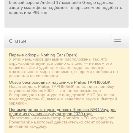
В новой версии Android 17 компания Google сделала
защиту смартфона надёжнее: теперь сложнее подобрать
пароль или PIN‑код.
Статьи
Первые обзоры Nothing Ear (Open)
У этих наушников динамики расположены так, что
окружающие звуки всё равно слышно — не всем это
нравится. Зато удобно, когда не надо полностью
отключаться от мира: например, во время пробежки по
улице или на совещании.
Обзор беспроводных наушников Philips TAPH805BK
Новая модель Philips TAPH805BK пополнила линейку
наушников Series 8000 — это полноразмерная
беспроводная гарнитура с поддержкой ANC (активное
шумоподавление), высоким качеством звука и быстрой
зарядкой.
Преимущества которые делают Rombica NEO Voyager
одним из лучших аккумуляторов 2020 года
Портативный аккумулятор Rombica NEO Voyager, тип
Powerbank на который действительно стоит обратить
внимание каждому.