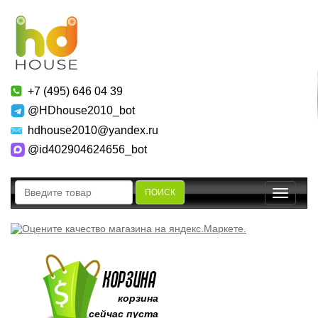
+7 (495) 646 04 39
@HDhouse2010_bot
hdhouse2010@yandex.ru
@id402904624656_bot
ПОИСК
Toggle
navigatio
корзина
сейчас пуста