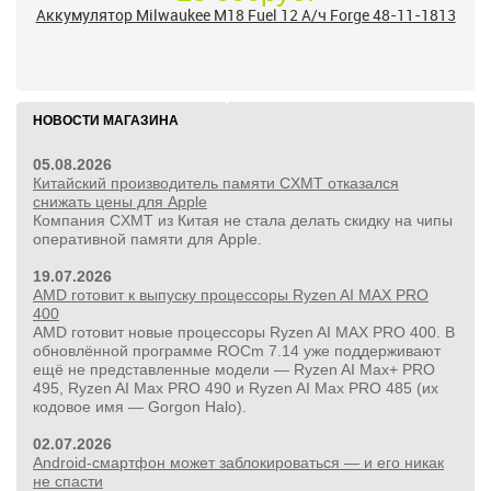
Аккумулятор Milwaukee M18 Fuel 12 А/ч Forge 48-11-1813
НОВОСТИ МАГАЗИНА
05.08.2026
Китайский производитель памяти CXMT отказался
снижать цены для Apple
Компания CXMT из Китая не стала делать скидку на чипы
оперативной памяти для Apple.
19.07.2026
AMD готовит к выпуску процессоры Ryzen AI MAX PRO
400
AMD готовит новые процессоры Ryzen AI MAX PRO 400. В
обновлённой программе ROCm 7.14 уже поддерживают
ещё не представленные модели — Ryzen AI Max+ PRO
495, Ryzen AI Max PRO 490 и Ryzen AI Max PRO 485 (их
кодовое имя — Gorgon Halo).
02.07.2026
Android-смартфон может заблокироваться — и его никак
не спасти