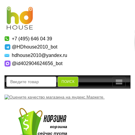
+7 (495) 646 04 39
@HDhouse2010_bot
hdhouse2010@yandex.ru
@id402904624656_bot
ПОИСК
Toggle
navigatio
корзина
сейчас пуста