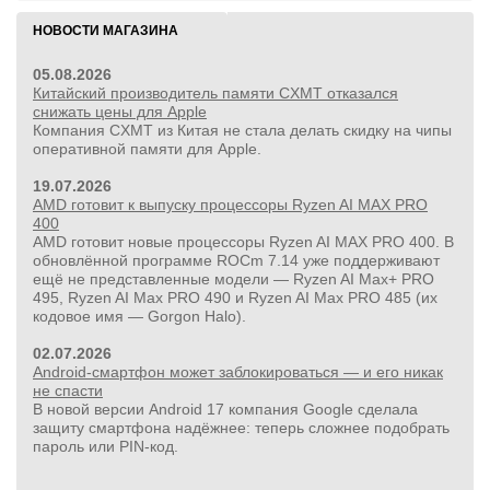
НОВОСТИ МАГАЗИНА
05.08.2026
Китайский производитель памяти CXMT отказался
снижать цены для Apple
Компания CXMT из Китая не стала делать скидку на чипы
оперативной памяти для Apple.
19.07.2026
AMD готовит к выпуску процессоры Ryzen AI MAX PRO
400
AMD готовит новые процессоры Ryzen AI MAX PRO 400. В
обновлённой программе ROCm 7.14 уже поддерживают
ещё не представленные модели — Ryzen AI Max+ PRO
495, Ryzen AI Max PRO 490 и Ryzen AI Max PRO 485 (их
кодовое имя — Gorgon Halo).
02.07.2026
Android-смартфон может заблокироваться — и его никак
не спасти
В новой версии Android 17 компания Google сделала
защиту смартфона надёжнее: теперь сложнее подобрать
пароль или PIN‑код.