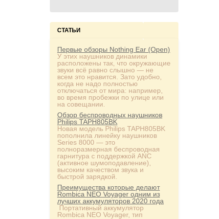
СТАТЬИ
Первые обзоры Nothing Ear (Open)
У этих наушников динамики
расположены так, что окружающие
звуки всё равно слышно — не
всем это нравится. Зато удобно,
когда не надо полностью
отключаться от мира: например,
во время пробежки по улице или
на совещании.
Обзор беспроводных наушников
Philips TAPH805BK
Новая модель Philips TAPH805BK
пополнила линейку наушников
Series 8000 — это
полноразмерная беспроводная
гарнитура с поддержкой ANC
(активное шумоподавление),
высоким качеством звука и
быстрой зарядкой.
Преимущества которые делают
Rombica NEO Voyager одним из
лучших аккумуляторов 2020 года
Портативный аккумулятор
Rombica NEO Voyager, тип