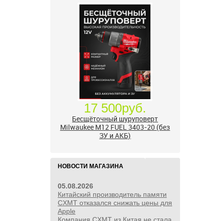
24 500руб.
УШМ болгарка Milwaukee M18
FUEL 2888-20 125 мм, красный
НОВОСТИ МАГАЗИНА
05.08.2026
Китайский производитель памяти
CXMT отказался снижать цены для
Apple
Компания CXMT из Китая не стала