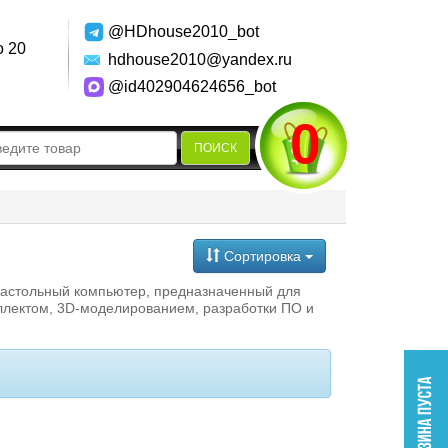
@HDhouse2010_bot
о 20
hdhouse2010@yandex.ru
@id402904624656_bot
0
ПОИСК
Сортировка
настольный компьютер, предназначенный для
ллектом, 3D-моделированием, разработки ПО и