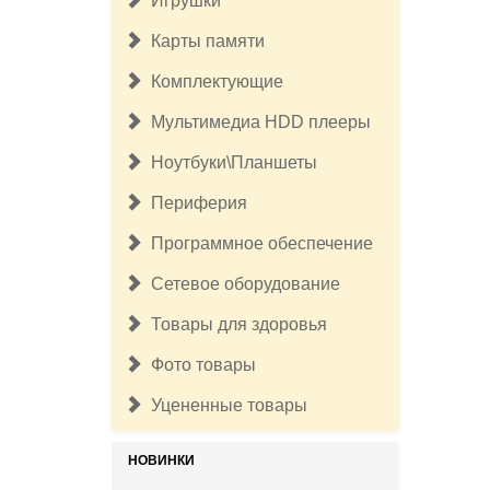
Игрушки
Карты памяти
Комплектующие
Мультимедиа HDD плееры
Ноутбуки\Планшеты
Периферия
Программное обеспечение
Сетевое оборудование
Товары для здоровья
Фото товары
17 500руб.
Бесщёточный шуруповерт
Уцененные товары
Milwaukee M12 FUEL 3403-20 (без
ЗУ и АКБ)
НОВИНКИ