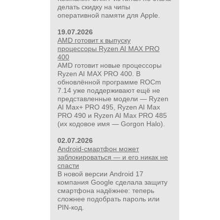
делать скидку на чипы
оперативной памяти для Apple.
19.07.2026
AMD готовит к выпуску
процессоры Ryzen AI MAX PRO
400
AMD готовит новые процессоры
Ryzen AI MAX PRO 400. В
обновлённой программе ROCm
7.14 уже поддерживают ещё не
представленные модели — Ryzen
AI Max+ PRO 495, Ryzen AI Max
PRO 490 и Ryzen AI Max PRO 485
(их кодовое имя — Gorgon Halo).
02.07.2026
Android-смартфон может
заблокироваться — и его никак не
спасти
В новой версии Android 17
компания Google сделала защиту
смартфона надёжнее: теперь
сложнее подобрать пароль или
PIN‑код.