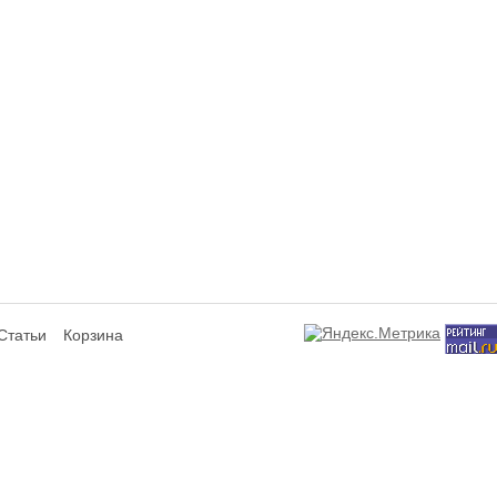
Статьи
Корзина
сит исключительно информационный характер и ни при каких условиях не я
ся аффилированным подразделением производителей представленных товаров,
а не используют отображаемые на данном интернет-ресурсе товарные знаки
знаки и знаки обслуживания являются собственностью их правообладателей 
лизуемом товаре, потребительских свойствах представленных товаров и усл