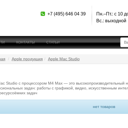
+7 (495) 646 04 39
Пн.–Пт.: с 10 д
Вс.: выходной
ТИ
КОНТАКТЫ
СТАТЬИ
ная
Apple продукция
Apple Mac Studio
Mac Studio с процессором M4 Max — это высокопроизводительный 
сиональных задач: работы с графикой, видео, искусственным инте
ресурсоёмких задач
нет товаров