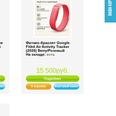
ля
Фитнес-браслет Google
й
Fitbit Air Activity Tracker
(2026) Berry/Розовый
На складе:
есть
15 500руб.
Подробнее
каз
В корзину
Быстрый заказ