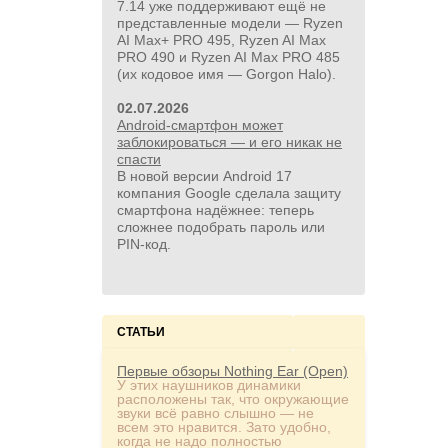
7.14 уже поддерживают ещё не
представленные модели — Ryzen
AI Max+ PRO 495, Ryzen AI Max
PRO 490 и Ryzen AI Max PRO 485
(их кодовое имя — Gorgon Halo).
02.07.2026
Android-смартфон может
заблокироваться — и его никак не
спасти
В новой версии Android 17
компания Google сделала защиту
смартфона надёжнее: теперь
сложнее подобрать пароль или
PIN‑код.
СТАТЬИ
Первые обзоры Nothing Ear (Open)
У этих наушников динамики
расположены так, что окружающие
звуки всё равно слышно — не
всем это нравится. Зато удобно,
когда не надо полностью