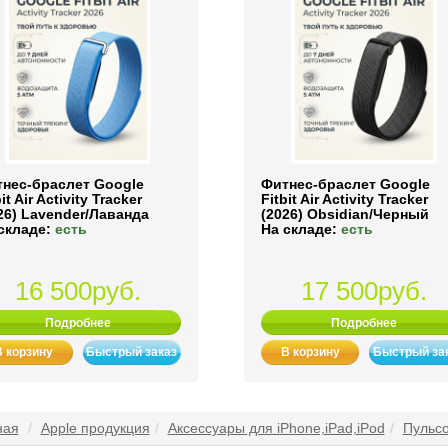
нес-браслет Google
Фитнес-браслет Google
it Air Activity Tracker
Fitbit Air Activity Tracker
26) Lavender/Лаванда
(2026) Obsidian/Черный
складе:
есть
На складе:
есть
16 500руб.
17 500руб.
Подробнее
Подробнее
В корзину
Быстрый заказ
В корзину
Быстрый за
ная
Apple продукция
Аксессуары для iPhone,iPad,iPod
Пульсо