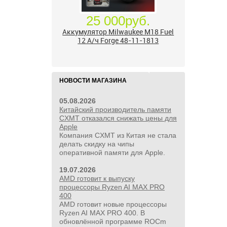
НОВОСТИ МАГАЗИНА
05.08.2026
Китайский производитель памяти
CXMT отказался снижать цены для
Apple
Компания CXMT из Китая не стала
делать скидку на чипы
оперативной памяти для Apple.
17 500руб.
19.07.2026
AMD готовит к выпуску
Бесщёточный шуруповерт
процессоры Ryzen AI MAX PRO
Milwaukee M12 FUEL 3403-20 (без
400
ЗУ и АКБ)
AMD готовит новые процессоры
Ryzen AI MAX PRO 400. В
обновлённой программе ROCm