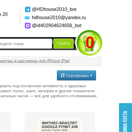
@HDhouse2010_bot
о 20
hdhouse2010@yandex.ru
@id402904624656_bot
0
ПОИСК
метры и шагомеры для iPhone,iPad
Сортировка
ржать под контролем активность и здоровье.
вают пульс, шаги, калории и другие показатели.
нальных часов — всё для удобного отслеживания