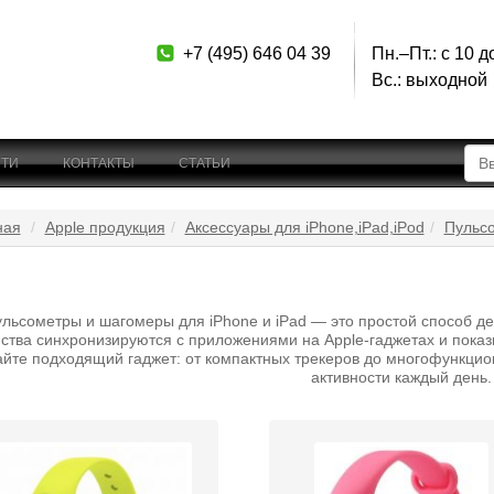
+7 (495) 646 04 39
Пн.–Пт.: с 10 д
Вс.: выходной
ТИ
КОНТАКТЫ
СТАТЬИ
ная
Apple продукция
Аксессуары для iPhone,iPad,iPod
Пульсо
льсометры и шагомеры для iPhone и iPad — это простой способ де
ства синхронизируются с приложениями на Apple‑гаджетах и показы
йте подходящий гаджет: от компактных трекеров до многофункцио
активности каждый день.