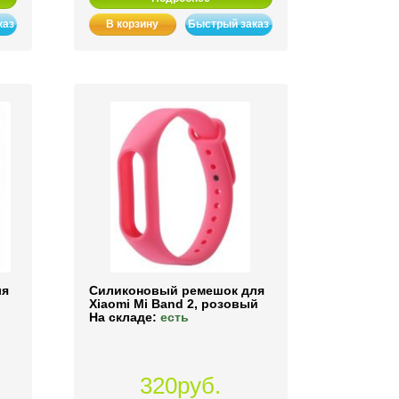
каз
В корзину
Быстрый заказ
ля
Силиконовый ремешок для
й
Xiaomi Mi Band 2, розовый
На складе:
есть
320руб.