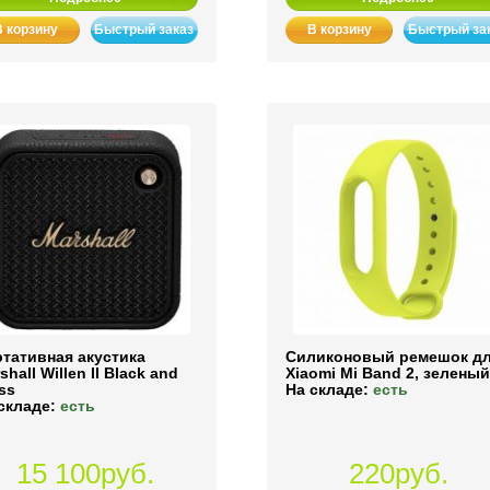
В корзину
Быстрый заказ
В корзину
Быстрый за
тативная акустика
Силиконовый ремешок д
shall Willen II Black and
Xiaomi Mi Band 2, зелены
ss
На складе:
есть
складе:
есть
15 100руб.
220руб.