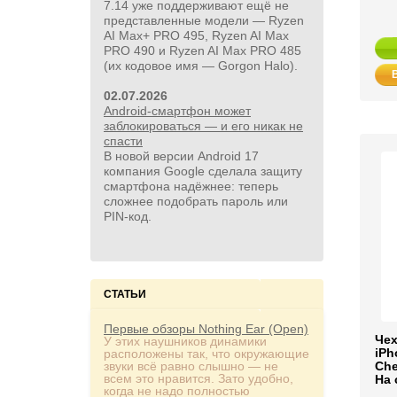
7.14 уже поддерживают ещё не
представленные модели — Ryzen
AI Max+ PRO 495, Ryzen AI Max
PRO 490 и Ryzen AI Max PRO 485
(их кодовое имя — Gorgon Halo).
02.07.2026
Android-смартфон может
заблокироваться — и его никак не
спасти
В новой версии Android 17
компания Google сделала защиту
смартфона надёжнее: теперь
сложнее подобрать пароль или
PIN‑код.
СТАТЬИ
Первые обзоры Nothing Ear (Open)
Чех
У этих наушников динамики
iPh
расположены так, что окружающие
звуки всё равно слышно — не
Che
всем это нравится. Зато удобно,
На 
когда не надо полностью