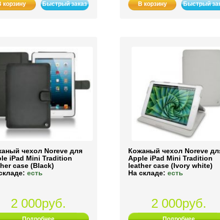
В корзину
Быстрый заказ
В корзину
Быстрый за
аный чехол Noreve для
Кожаный чехол Noreve дл
le iPad Mini Tradition
Apple iPad Mini Tradition
ther case (Black)
leather case (Ivory white)
складе:
есть
На складе:
есть
2 000руб.
2 000руб.
Подробнее
Подробнее