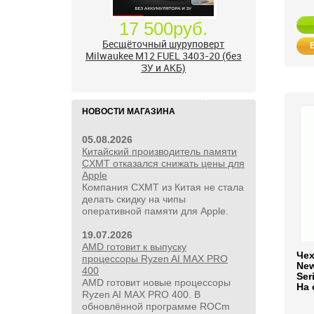
24 500руб.
УШМ болгарка Milwaukee M18
FUEL 2888-20 125 мм, красный
НОВОСТИ МАГАЗИНА
05.08.2026
Китайский производитель памяти
CXMT отказался снижать цены для
Apple
Компания CXMT из Китая не стала
делать скидку на чипы
оперативной памяти для Apple.
19.07.2026
AMD готовит к выпуску
Чех
процессоры Ryzen AI MAX PRO
New
400
Ser
AMD готовит новые процессоры
На 
Ryzen AI MAX PRO 400. В
обновлённой программе ROCm