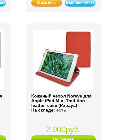
каз
В корзину
Быстрый заказ
я
Кожаный чехол Noreve для
Apple iPad Mini Tradition
leather case (Papaya)
На складе:
есть
2 000руб.
Подробнее