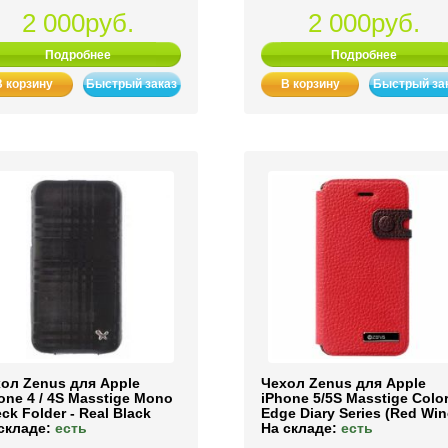
2 000руб.
2 000руб.
Подробнее
Подробнее
В корзину
Быстрый заказ
В корзину
Быстрый за
ол Zenus для Apple
Чехол Zenus для Apple
one 4 / 4S Masstige Mono
iPhone 5/5S Masstige Colo
ck Folder - Real Black
Edge Diary Series (Red Win
складе:
есть
На складе:
есть