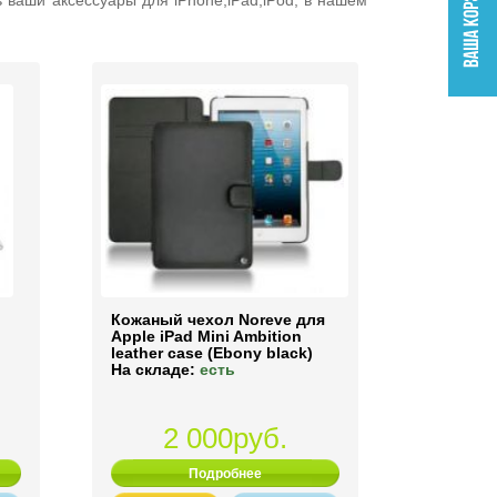
ь ваши аксессуары для iPhone,iPad,iPod, в нашем
Кожаный чехол Noreve для
Apple iPad Mini Ambition
leather case (Ebony black)
На складе:
есть
2 000руб.
Подробнее