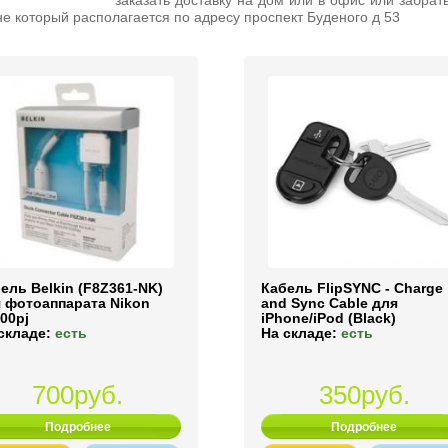
заказать доставку на дом или в офис или забрат
е который располагается по адресу проспект Буденого д 53
ель Belkin (F8Z361-NK)
Кабель FlipSYNC - Charge
 фотоаппарата Nikon
and Sync Cable для
00pj
iPhone/iPod (Black)
складе:
есть
На складе:
есть
700руб.
350руб.
Подробнее
Подробнее