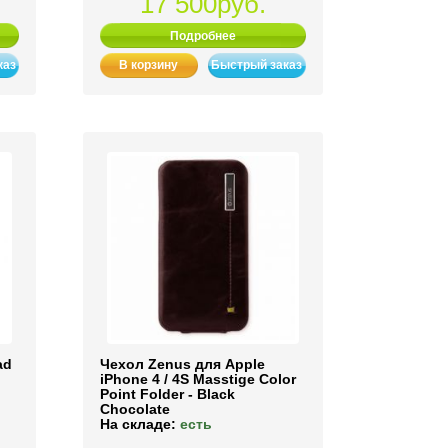
17 500руб.
Подробнее
каз
В корзину
Быстрый заказ
ad
Чехол Zenus для Apple
iPhone 4 / 4S Masstige Color
Point Folder - Black
Chocolate
На складе:
есть