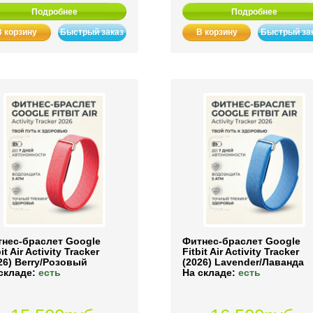
Подробнее
Подробнее
В корзину
Быстрый заказ
В корзину
Быстрый за
нес-браслет Google
Фитнес-браслет Google
it Air Activity Tracker
Fitbit Air Activity Tracker
26) Berry/Розовый
(2026) Lavender/Лаванда
складе:
есть
На складе:
есть