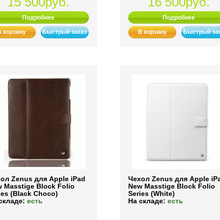
15 500руб.
16 500руб.
Подробнее
Подробнее
В корзину
Быстрый заказ
В корзину
Быстрый за
ол Zenus для Apple iPad
Чехол Zenus для Apple iP
 Masstige Block Folio
New Masstige Block Folio
ies (Black Choco)
Series (White)
складе:
есть
На складе:
есть