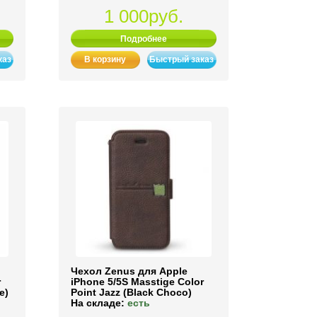
1 000руб.
Подробнее
каз
В корзину
Быстрый заказ
Чехол Zenus для Apple
r
iPhone 5/5S Masstige Color
e)
Point Jazz (Black Choco)
На складе:
есть