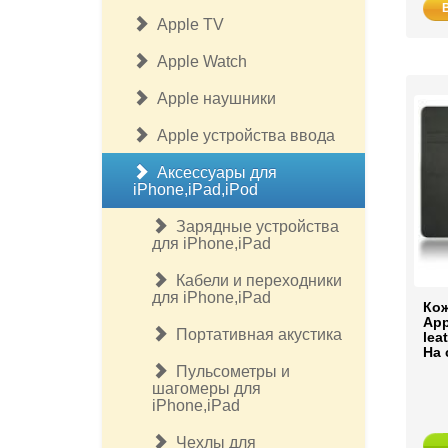
Apple TV
Apple Watch
Apple наушники
Apple устройства ввода
Аксессуары для
iPhone,iPad,iPod
Зарядные устройства
для iPhone,iPad
Кабели и переходники
для iPhone,iPad
Кож
App
Портативная акустика
lea
На 
Пульсометры и
шагомеры для
iPhone,iPad
Чехлы для