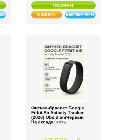
Подробнее
каз
В корзину
Быстрый заказ
Фитнес-браслет Google
Fitbit Air Activity Tracker
(2026) Obsidian/Черный
На складе:
есть