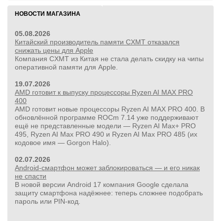
НОВОСТИ МАГАЗИНА
05.08.2026
Китайский производитель памяти CXMT отказался
снижать цены для Apple
Компания CXMT из Китая не стала делать скидку на чипы
оперативной памяти для Apple.
19.07.2026
AMD готовит к выпуску процессоры Ryzen AI MAX PRO
400
AMD готовит новые процессоры Ryzen AI MAX PRO 400. В
обновлённой программе ROCm 7.14 уже поддерживают
ещё не представленные модели — Ryzen AI Max+ PRO
495, Ryzen AI Max PRO 490 и Ryzen AI Max PRO 485 (их
кодовое имя — Gorgon Halo).
02.07.2026
Android-смартфон может заблокироваться — и его никак
не спасти
В новой версии Android 17 компания Google сделала
защиту смартфона надёжнее: теперь сложнее подобрать
пароль или PIN‑код.