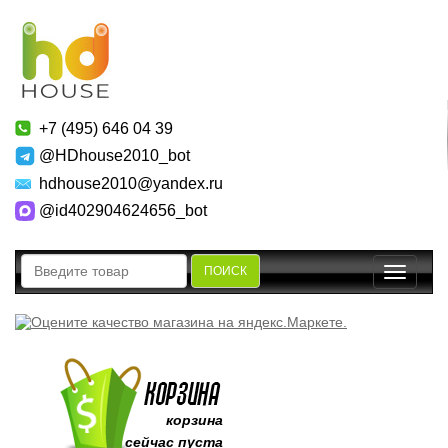
+7 (495) 646 04 39
@HDhouse2010_bot
hdhouse2010@yandex.ru
@id402904624656_bot
ПОИСК
Toggle
navigatio
корзина
сейчас пуста