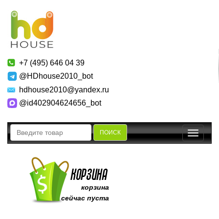
+7 (495) 646 04 39
@HDhouse2010_bot
hdhouse2010@yandex.ru
@id402904624656_bot
ПОИСК
Toggle
navigatio
корзина
сейчас пуста