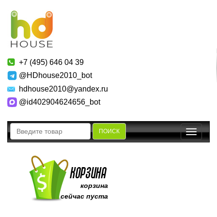
+7 (495) 646 04 39
@HDhouse2010_bot
hdhouse2010@yandex.ru
@id402904624656_bot
ПОИСК
Toggle
navigatio
корзина
сейчас пуста