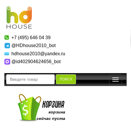
+7 (495) 646 04 39
@HDhouse2010_bot
hdhouse2010@yandex.ru
@id402904624656_bot
ПОИСК
Toggle
navigatio
корзина
сейчас пуста