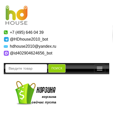
+7 (495) 646 04 39
@HDhouse2010_bot
hdhouse2010@yandex.ru
@id402904624656_bot
ПОИСК
Toggle
navigatio
корзина
сейчас пуста