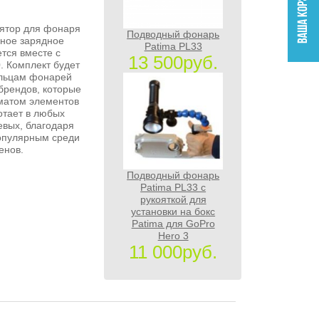
лятор для фонаря
Подводный фонарь
нное зарядное
Patima PL33
ется вместе с
13 500руб.
. Комплект будет
ельцам фонарей
брендов, которые
матом элементов
отает в любых
левых, благодаря
популярным среди
енов.
Подводный фонарь
Patima PL33 с
рукояткой для
установки на бокс
Patima для GoPro
Hero 3
11 000руб.