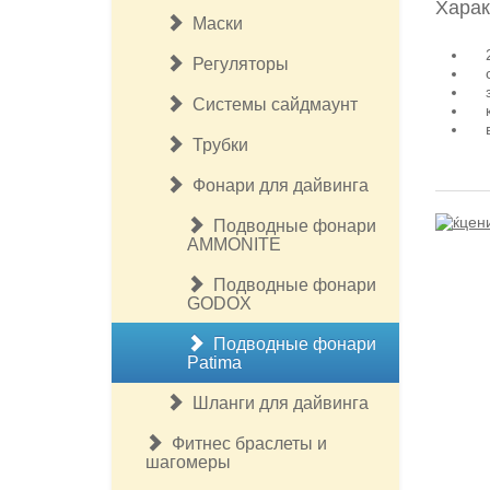
Харак
Маски
2-
Регуляторы
со
за
Системы сайдмаунт
ко
вс
Трубки
Фонари для дайвинга
Подводные фонари
AMMONITE
Подводные фонари
GODOX
Подводные фонари
Patima
Шланги для дайвинга
Фитнес браслеты и
шагомеры