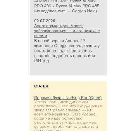
AI Max+ PRO 495, Ryzen AI Max
PRO 490 и Ryzen AI Max PRO 485
(их кодовое имя — Gorgon Halo).
02.07.2026
Android-смартфон может
заблокироваться — и его никак не
спасти
В новой версии Android 17
компания Google сделала защиту
смартфона надёжнее: теперь
сложнее подобрать пароль или
PIN‑код.
СТАТЬИ
Первые обзоры Nothing Ear (Open)
У этих наушников динамики
расположены так, что окружающие
звуки всё равно слышно — не
всем это нравится. Зато удобно,
когда не надо полностью
отключаться от мира: например,
во время пробежки по улице или
на совещании.