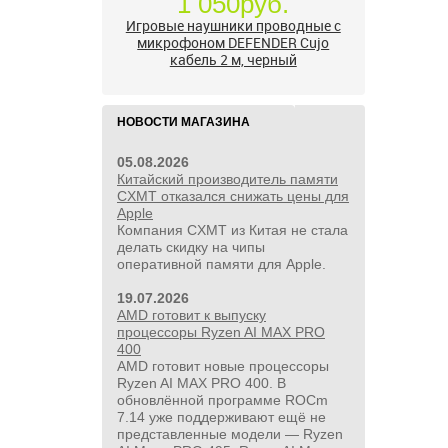
НОВОСТИ МАГАЗИНА
05.08.2026
Китайский производитель памяти
CXMT отказался снижать цены для
Apple
Компания CXMT из Китая не стала
1 480руб.
делать скидку на чипы
Мышь проводная Redragon
оперативной памяти для Apple.
Pegasus M705, игровая,
оптическая, USB, 7000dpi, черный
19.07.2026
AMD готовит к выпуску
процессоры Ryzen AI MAX PRO
400
AMD готовит новые процессоры
Ryzen AI MAX PRO 400. В
обновлённой программе ROCm
7.14 уже поддерживают ещё не
представленные модели — Ryzen