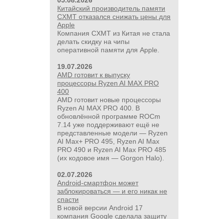
05.08.2026
Китайский производитель памяти
CXMT отказался снижать цены для
Apple
Компания CXMT из Китая не стала
делать скидку на чипы
оперативной памяти для Apple.
19.07.2026
AMD готовит к выпуску
процессоры Ryzen AI MAX PRO
400
AMD готовит новые процессоры
Ryzen AI MAX PRO 400. В
обновлённой программе ROCm
7.14 уже поддерживают ещё не
представленные модели — Ryzen
AI Max+ PRO 495, Ryzen AI Max
PRO 490 и Ryzen AI Max PRO 485
(их кодовое имя — Gorgon Halo).
02.07.2026
Android-смартфон может
заблокироваться — и его никак не
спасти
В новой версии Android 17
компания Google сделала защиту