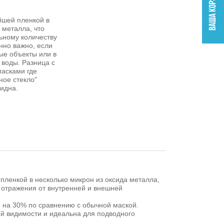
йшей пленкой в
 металла, что
ьному количеству
енно важно, если
ые объекты или в
 воды. Разница с
асками где
ное стекло"
идна.
пленкой в несколько микрон из оксида металла,
 отражения от внутренней и внешней
м на 30% по сравнению с обычной маской.
й видимости и идеальна для подводного