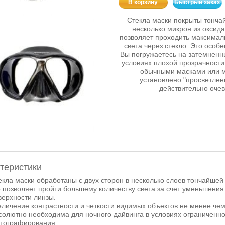
В корзину
Быстрый заказ
Стекла маски покрыты тонча
несколько микрон из оксида
позволяет проходить максимал
света через стекло. Это особ
Вы погружаетесь на затемненн
условиях плохой прозрачности
обычными масками или м
установлено "просветлен
действительно очев
теристики
екла маски обработаны с двух сторон в несколько слоев тончайшей 
о позволяет пройти большему количеству света за счет уменьшения
верхности линзы.
еличение контрастности и четкости видимых объектов не менее че
солютно необходима для ночного дайвинга в условиях ограниченно
тографирования.