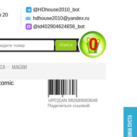
@HDhouse2010_bot
о 20
hdhouse2010@yandex.ru
@id402904624656_bot
0
ПОИСК
ГА
МАСКИ
tomic
UPC|EAN 882689083648
Поделиться ссылкой: