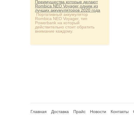
Преимущества которые делают
Rombica NEO Voyager одним из
лучших аккумуляторов 2020 года
Портативный аккумулятор
Rombica NEO Voyager, тип
Powerbank на который
действительно стоит обратить
внимание каждому.
Главная
Доставка
Прайс
Новости
Контакты
© 2013-2026 Hdhouse.ru. All Rights Reserved
Обращаем ваше внимание, что данный интернет-сайт но