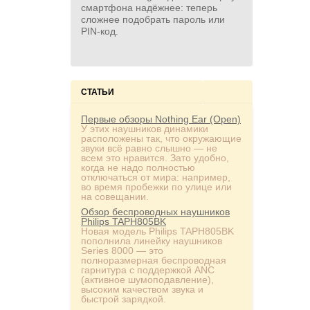
смартфона надёжнее: теперь
сложнее подобрать пароль или
PIN‑код.
СТАТЬИ
Первые обзоры Nothing Ear (Open)
У этих наушников динамики
расположены так, что окружающие
звуки всё равно слышно — не
всем это нравится. Зато удобно,
когда не надо полностью
отключаться от мира: например,
во время пробежки по улице или
на совещании.
Обзор беспроводных наушников
Philips TAPH805BK
Новая модель Philips TAPH805BK
пополнила линейку наушников
Series 8000 — это
полноразмерная беспроводная
гарнитура с поддержкой ANC
(активное шумоподавление),
высоким качеством звука и
быстрой зарядкой.