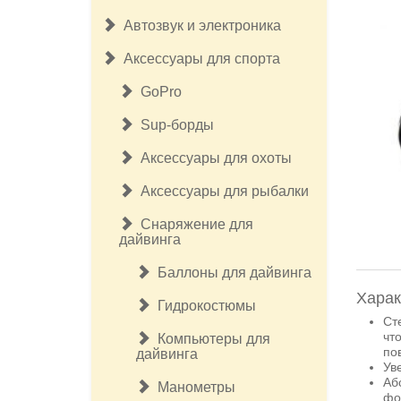
Автозвук и электроника
Аксессуары для спорта
GoPro
Sup-борды
Аксессуары для охоты
Аксессуары для рыбалки
Снаряжение для
дайвинга
Баллоны для дайвинга
Харак
Гидрокостюмы
Ст
чт
Компьютеры для
по
дайвинга
Ув
Аб
Манометры
фо