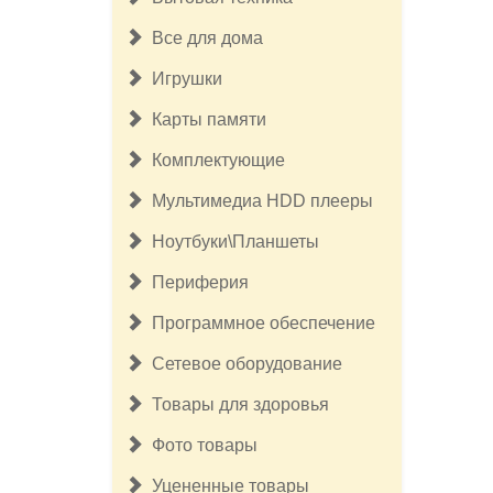
Все для дома
Игрушки
Карты памяти
Комплектующие
Мультимедиа HDD плееры
Ноутбуки\Планшеты
Периферия
Программное обеспечение
Сетевое оборудование
Товары для здоровья
17 500руб.
Бесщёточный шуруповерт
Фото товары
Milwaukee M12 FUEL 3403-20 (без
ЗУ и АКБ)
Уцененные товары