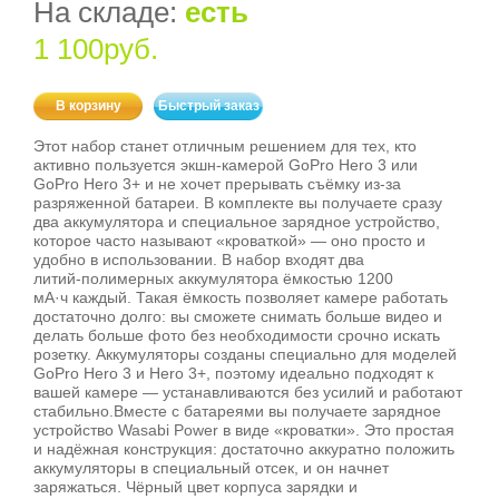
На складе:
есть
1 100руб.
В корзину
Быстрый заказ
Этот набор станет отличным решением для тех, кто
активно пользуется экшн‑камерой GoPro Hero 3 или
GoPro Hero 3+ и не хочет прерывать съёмку из‑за
разряженной батареи. В комплекте вы получаете сразу
два аккумулятора и специальное зарядное устройство,
которое часто называют «кроваткой» — оно просто и
удобно в использовании. В набор входят два
литий‑полимерных аккумулятора ёмкостью 1200
мА·ч каждый. Такая ёмкость позволяет камере работать
достаточно долго: вы сможете снимать больше видео и
делать больше фото без необходимости срочно искать
розетку. Аккумуляторы созданы специально для моделей
GoPro Hero 3 и Hero 3+, поэтому идеально подходят к
вашей камере — устанавливаются без усилий и работают
стабильно.Вместе с батареями вы получаете зарядное
устройство Wasabi Power в виде «кроватки». Это простая
и надёжная конструкция: достаточно аккуратно положить
аккумуляторы в специальный отсек, и он начнет
заряжаться. Чёрный цвет корпуса зарядки и