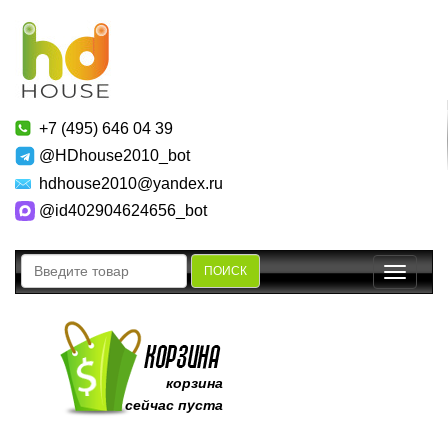
+7 (495) 646 04 39
@HDhouse2010_bot
hdhouse2010@yandex.ru
@id402904624656_bot
ПОИСК
Toggle
navigatio
корзина
сейчас пуста