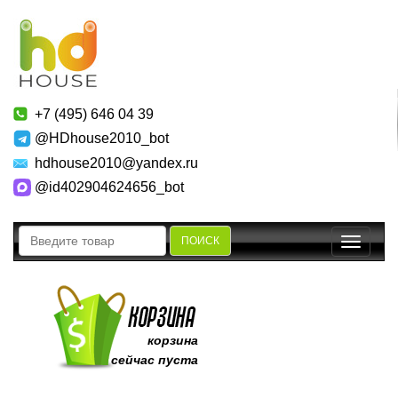
+7 (495) 646 04 39
@HDhouse2010_bot
hdhouse2010@yandex.ru
@id402904624656_bot
ПОИСК
Toggle
navigatio
корзина
сейчас пуста