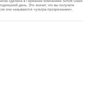
инза сделана в Германии компанией Schott Glass
одняшний день. Это значит, что вы получите
если они называются «ультра-прозрачными».