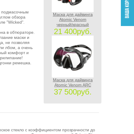
м подмасочным
Маска для дайвинга
углом обзора
Atomic Venom
ле "Wicked".
черный/красный
21 400руб.
она в обтюраторе.
лзание маски и
а, не позволяя
ли лбом, а очень
чный комфорт и
прилипание!
дгонки ремешка.
Маска для дайвинга
Atomic Venom ARC
37 500руб.
ческое стекло с коэффициентом прозрачности до