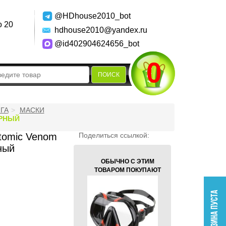
@HDhouse2010_bot
о 20
hdhouse2010@yandex.ru
@id402904624656_bot
0
ПОИСК
ГА
МАСКИ
ЕРНЫЙ
tomic Venom
Поделиться ссылкой:
ный
ОБЫЧНО С ЭТИМ
ТОВАРОМ ПОКУПАЮТ