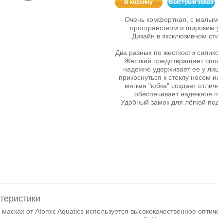
В корзину
Быстрый заказ
Очень комфортная, с малы
пространством и широким 
Дизайн в эксклюзивном сти
Два разных по жесткости силик
Жесткий предотвращает спо
надежно удерживает ее у лиц
прикоснуться к стеклу носом и
мягкая "юбка" создает отли
обеспечивает надежное 
Удобный замок для лёгкой по
теристики
 масках от Atomic Aquatics используется высококачественное опти