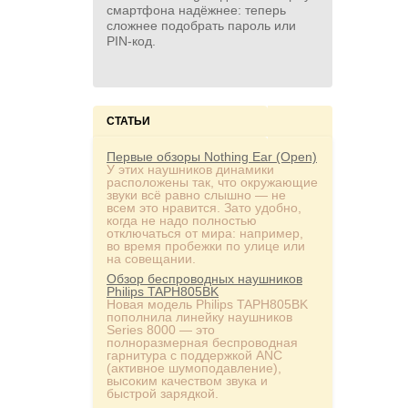
смартфона надёжнее: теперь
сложнее подобрать пароль или
PIN‑код.
СТАТЬИ
Первые обзоры Nothing Ear (Open)
У этих наушников динамики
расположены так, что окружающие
звуки всё равно слышно — не
всем это нравится. Зато удобно,
когда не надо полностью
отключаться от мира: например,
во время пробежки по улице или
на совещании.
Обзор беспроводных наушников
Philips TAPH805BK
Новая модель Philips TAPH805BK
пополнила линейку наушников
Series 8000 — это
полноразмерная беспроводная
гарнитура с поддержкой ANC
(активное шумоподавление),
высоким качеством звука и
быстрой зарядкой.