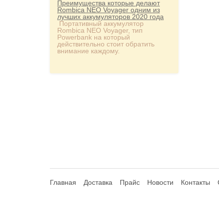
Преимущества которые делают
Rombica NEO Voyager одним из
лучших аккумуляторов 2020 года
Портативный аккумулятор
Rombica NEO Voyager, тип
Powerbank на который
действительно стоит обратить
внимание каждому.
Главная
Доставка
Прайс
Новости
Контакты
© 2013-2026 Hdhouse.ru. All Rights Reserved
Обращаем ваше внимание, что данный интернет-сайт но