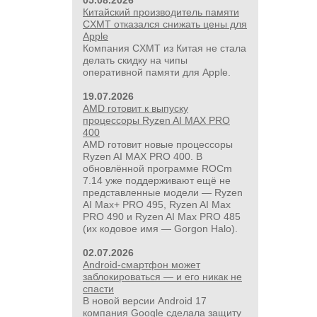
05.08.2026
Китайский производитель памяти
CXMT отказался снижать цены для
Apple
Компания CXMT из Китая не стала
делать скидку на чипы
оперативной памяти для Apple.
19.07.2026
AMD готовит к выпуску
процессоры Ryzen AI MAX PRO
400
AMD готовит новые процессоры
24 500руб.
Ryzen AI MAX PRO 400. В
УШМ болгарка Milwaukee M18
обновлённой программе ROCm
FUEL 2888-20 125 мм, красный
7.14 уже поддерживают ещё не
представленные модели — Ryzen
AI Max+ PRO 495, Ryzen AI Max
PRO 490 и Ryzen AI Max PRO 485
(их кодовое имя — Gorgon Halo).
02.07.2026
Android-смартфон может
заблокироваться — и его никак не
спасти
В новой версии Android 17
компания Google сделала защиту