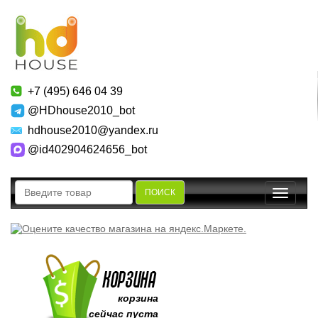
+7 (495) 646 04 39
@HDhouse2010_bot
hdhouse2010@yandex.ru
@id402904624656_bot
ПОИСК
Toggle
navigatio
корзина
сейчас пуста