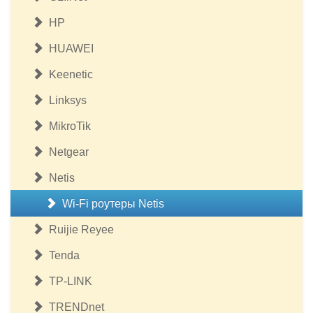
HP
HUAWEI
Keenetic
Linksys
MikroTik
Netgear
Netis
Wi-Fi роутеры Netis
Ruijie Reyee
Tenda
TP-LINK
TRENDnet