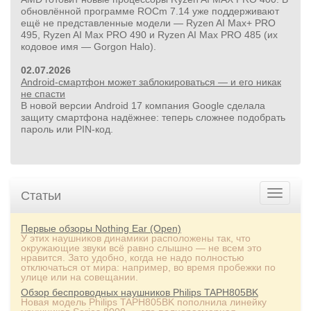
обновлённой программе ROCm 7.14 уже поддерживают
ещё не представленные модели — Ryzen AI Max+ PRO
495, Ryzen AI Max PRO 490 и Ryzen AI Max PRO 485 (их
кодовое имя — Gorgon Halo).
02.07.2026
Android-смартфон может заблокироваться — и его никак
не спасти
В новой версии Android 17 компания Google сделала
защиту смартфона надёжнее: теперь сложнее подобрать
пароль или PIN‑код.
Статьи
Первые обзоры Nothing Ear (Open)
У этих наушников динамики расположены так, что
окружающие звуки всё равно слышно — не всем это
нравится. Зато удобно, когда не надо полностью
отключаться от мира: например, во время пробежки по
улице или на совещании.
Обзор беспроводных наушников Philips TAPH805BK
Новая модель Philips TAPH805BK пополнила линейку