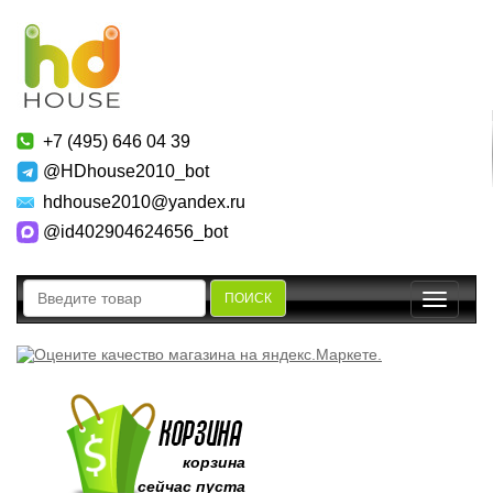
+7 (495) 646 04 39
@HDhouse2010_bot
hdhouse2010@yandex.ru
@id402904624656_bot
ПОИСК
Toggle
navigatio
корзина
сейчас пуста