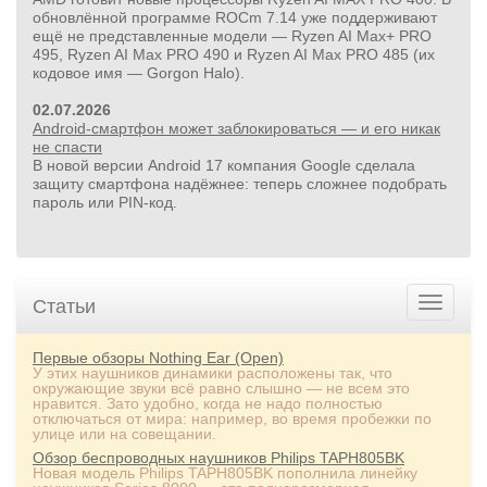
обновлённой программе ROCm 7.14 уже поддерживают
ещё не представленные модели — Ryzen AI Max+ PRO
495, Ryzen AI Max PRO 490 и Ryzen AI Max PRO 485 (их
кодовое имя — Gorgon Halo).
02.07.2026
Android-смартфон может заблокироваться — и его никак
не спасти
В новой версии Android 17 компания Google сделала
защиту смартфона надёжнее: теперь сложнее подобрать
пароль или PIN‑код.
Статьи
Первые обзоры Nothing Ear (Open)
У этих наушников динамики расположены так, что
окружающие звуки всё равно слышно — не всем это
нравится. Зато удобно, когда не надо полностью
отключаться от мира: например, во время пробежки по
улице или на совещании.
Обзор беспроводных наушников Philips TAPH805BK
Новая модель Philips TAPH805BK пополнила линейку