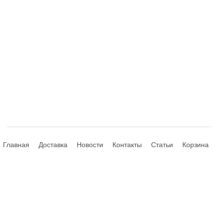
Главная
Доставка
Новости
Контакты
Статьи
Корзина
© 2013-2026 Hdhouse.ru. All Rights Reserved
Обращаем ваше внимание, что данный интернет-сайт носит
исключительно информационный характер и ни при каких условиях не
является публичной офертой, определяемой положениями Статьи 435,
437 (2) Гражданского Кодекса РФ; не является аффилированным