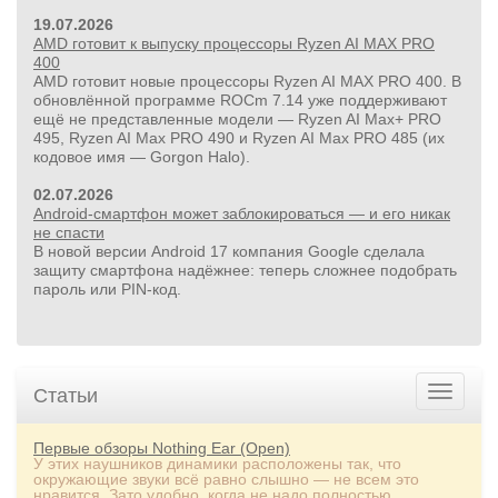
19.07.2026
AMD готовит к выпуску процессоры Ryzen AI MAX PRO
400
AMD готовит новые процессоры Ryzen AI MAX PRO 400. В
обновлённой программе ROCm 7.14 уже поддерживают
ещё не представленные модели — Ryzen AI Max+ PRO
495, Ryzen AI Max PRO 490 и Ryzen AI Max PRO 485 (их
кодовое имя — Gorgon Halo).
24 500руб.
02.07.2026
УШМ болгарка Milwaukee M18 FUEL 2888-20 125 мм,
Android-смартфон может заблокироваться — и его никак
красный
не спасти
В новой версии Android 17 компания Google сделала
защиту смартфона надёжнее: теперь сложнее подобрать
пароль или PIN‑код.
Статьи
Первые обзоры Nothing Ear (Open)
У этих наушников динамики расположены так, что
окружающие звуки всё равно слышно — не всем это
нравится. Зато удобно, когда не надо полностью