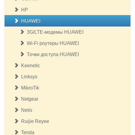
HP
HUAWEI
3G/LTE-модемы HUAWEI
Wi-Fi роутеры HUAWEI
Точки доступа HUAWEI
Keenetic
Linksys
MikroTik
Netgear
Netis
Ruijie Reyee
Tenda