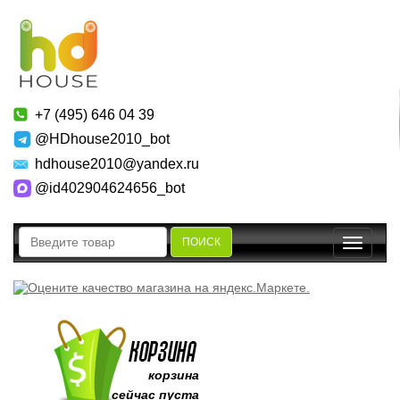
+7 (495) 646 04 39
@HDhouse2010_bot
hdhouse2010@yandex.ru
@id402904624656_bot
ПОИСК
Toggle
navigatio
корзина
сейчас пуста