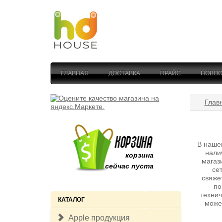
ГЛАВНАЯ
ДОСТАВКА
ПРАЙС
НОВОС
Глав
В наше
нали
корзина
магаз
сейчас пуста
се
свяже
по
технич
КАТАЛОГ
може
Apple продукция