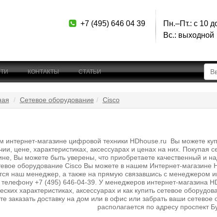
+7 (495) 646 04 39
Пн.–Пт.: с 10 д
Вс.: выходной
ТИ
КОНТАКТЫ
СТАТЬИ
ная
Сетевое оборудование
Cisco
м интернет-магазине цифровой техники HDhouse.ru Вы можете купит
чии, цене, характеристиках, аксессуарах и ценах на них. Покупая 
ине, Вы можете быть уверены, что приобретаете качественный и на
тевое оборудование Cisco Вы можете в нашем Интернет-магазине 
тся наш менеджер, а также на прямую связавшись с менеджером и
 телефону +7 (495) 646-04-39. У менеджеров интернет-магазина HD
еских характеристиках, аксессуарах и как купить сетевое оборудов
те заказать доставку на дом или в офис или забрать ваши сетевое
располагается по адресу проспект Б