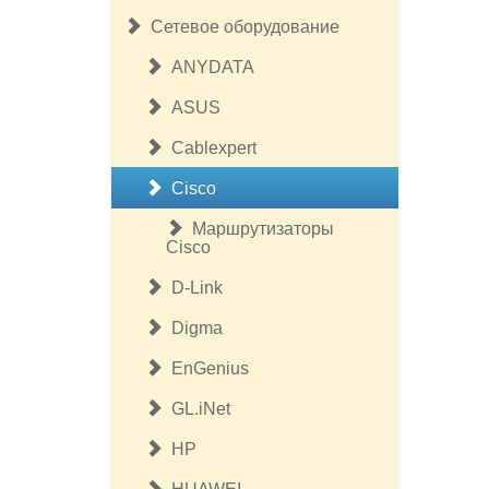
Сетевое оборудование
ANYDATA
ASUS
Cablexpert
Cisco
Маршрутизаторы
Cisco
D-Link
Digma
EnGenius
GL.iNet
HP