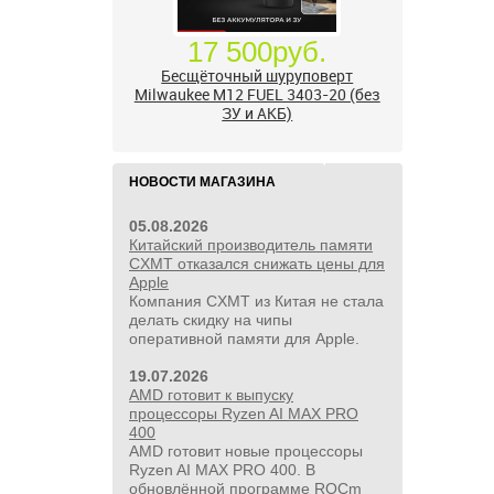
Бесщёточный шуруповерт
Milwaukee M12 FUEL 3403-20 (без
ЗУ и АКБ)
НОВОСТИ МАГАЗИНА
05.08.2026
Китайский производитель памяти
CXMT отказался снижать цены для
Apple
Компания CXMT из Китая не стала
делать скидку на чипы
оперативной памяти для Apple.
19.07.2026
AMD готовит к выпуску
процессоры Ryzen AI MAX PRO
24 500руб.
400
AMD готовит новые процессоры
УШМ болгарка Milwaukee M18
Ryzen AI MAX PRO 400. В
FUEL 2888-20 125 мм, красный
обновлённой программе ROCm