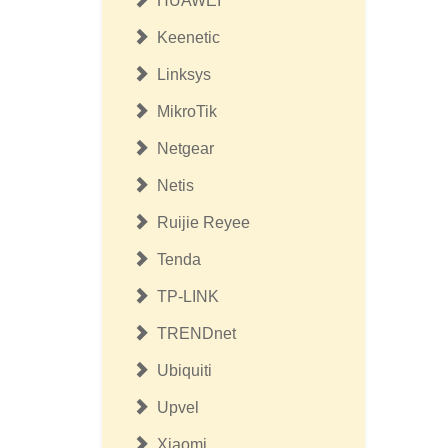
HUAWEI
Keenetic
Linksys
MikroTik
Netgear
Netis
Ruijie Reyee
Tenda
TP-LINK
TRENDnet
Ubiquiti
Upvel
Xiaomi