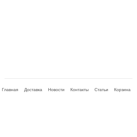
Главная
Доставка
Новости
Контакты
Статьи
Корзина
© 2013-2026 Hdhouse.ru. All Rights Reserved
Обращаем ваше внимание, что данный интернет-сайт носит
исключительно информационный характер и ни при каких условиях не
является публичной офертой, определяемой положениями Статьи 435,
437 (2) Гражданского Кодекса РФ; не является аффилированным