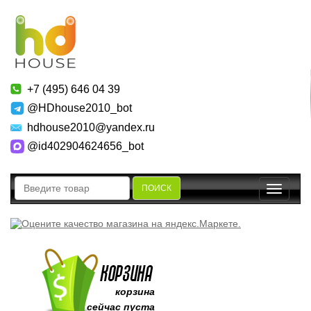
+7 (495) 646 04 39
@HDhouse2010_bot
hdhouse2010@yandex.ru
@id402904624656_bot
ПОИСК
Toggle
navigatio
корзина
сейчас пуста