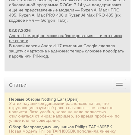
обновлённой программе ROCm 7.14 уже поддерживают
ещё не представленные модели — Ryzen AI Max+ PRO
495, Ryzen AI Max PRO 490 и Ryzen AI Max PRO 485 (их
кодовое имя — Gorgon Halo).
24 500руб.
02.07.2026
УШМ болгарка Milwaukee M18 FUEL 2888-20 125 мм,
Android-смартфон может заблокироваться — и его никак
красный
не спасти
В новой версии Android 17 компания Google сделала
защиту смартфона надёжнее: теперь сложнее подобрать
пароль или PIN‑код.
Статьи
Первые обзоры Nothing Ear (Open)
У этих наушников динамики расположены так, что
окружающие звуки всё равно слышно — не всем это
нравится. Зато удобно, когда не надо полностью
отключаться от мира: например, во время пробежки по
улице или на совещании.
Обзор беспроводных наушников Philips TAPH805BK
Новая модель Philips TAPH805BK пополнила линейку