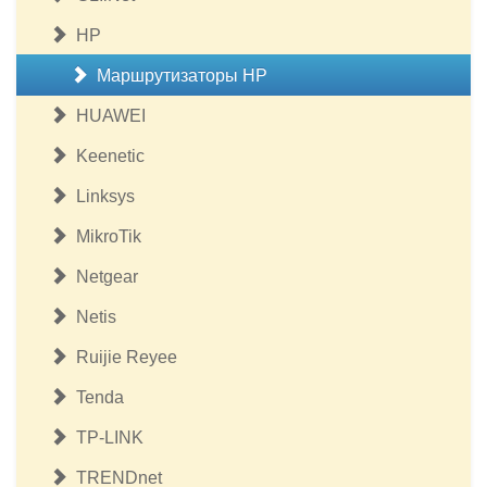
HP
Маршрутизаторы HP
HUAWEI
Keenetic
Linksys
MikroTik
Netgear
Netis
Ruijie Reyee
Tenda
TP-LINK
TRENDnet