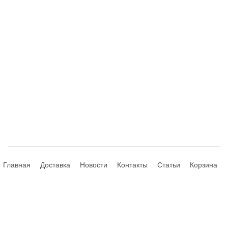
Главная
Доставка
Новости
Контакты
Статьи
Корзина
© 2013-2026 Hdhouse.ru. All Rights Reserved
Обращаем ваше внимание, что данный интернет-сайт носит
исключительно информационный характер и ни при каких условиях не
является публичной офертой, определяемой положениями Статьи 435,