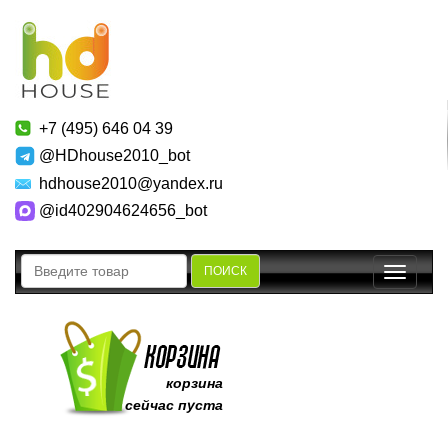
+7 (495) 646 04 39
@HDhouse2010_bot
hdhouse2010@yandex.ru
@id402904624656_bot
ПОИСК
Toggle
navigatio
корзина
сейчас пуста