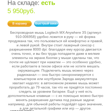
На складе:
есть
5 950руб.
В корзину
Быстрый заказ
Беспроводная мышь Logitech MX Anywhere 3S (артикул
910‑006958) удобно ложится в руку — её форма
продумана так, что пользоваться ей комфортно и правой,
и левой рукой. Внутри стоит лазерный сенсор с
разрешением 8000 dpi: благодаря ему курсор двигается
очень точно, и вы без труда попадаете даже в мелкие
элементы на экране.Кнопки у мыши сделаны так, что
почти не щёлкают при нажатии — это особенно удобно,
если работаете в тихом офисе или не хотите мешать
окружающим. Подключить мышь можно через
радиоканал — она быстро синхронизируется с
компьютером или ноутбуком.Заряда аккумулятора
хватает надолго: в автономном режиме мышь может
проработать до 79 часов, так что не придётся постоянно
следить за уровнем батареи. Ещё у неё есть
дополнительные клавиши — с их помощью можно быстро
менять разрешение датчика под разные задачи:
например, для обычной работы подойдёт одно значение,
а для детальной графики или игр — другое.