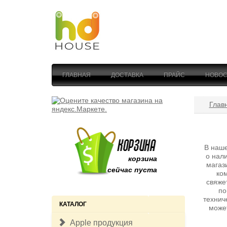
ГЛАВНАЯ
ДОСТАВКА
ПРАЙС
НОВОС
Глав
В наше
о нал
корзина
магаз
сейчас пуста
ко
свяже
по
технич
КАТАЛОГ
може
Apple продукция