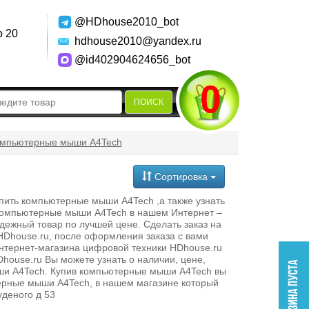
@HDhouse2010_bot
о 20
hdhouse2010@yandex.ru
@id402904624656_bot
0
ПОИСК
мпьютерные мыши A4Tech
Сортировка
пить компьютерные мыши A4Tech ,а также узнать
я компьютерные мыши A4Tech в нашем Интернет –
дежный товар по лучшей цене. Сделать заказ на
Dhouse.ru, после оформления заказа с вами
нтернет-магазина цифровой техники HDhouse.ru
house.ru Вы можете узнать о наличии, цене,
мыши A4Tech. Купив компьютерные мыши A4Tech вы
терные мыши A4Tech, в нашем магазине который
уденого д 53