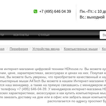
+7 (495) 646 04 39
Пн.–Пт.: с 10 д
Вс.: выходной
ТИ
КОНТАКТЫ
СТАТЬИ
ная
Периферия
Устройства ввода
Компьютерные мыши
Ко
м интернет-магазине цифровой техники HDhouse.ru Вы можете ку
ичии, цене, характеристиках, аксессуарах и ценах на них. Покупа
ине, Вы можете быть уверены, что приобретаете качественный и на
мпьютерные мыши A4Tech Вы можете в нашем Интернет-магазине H
тся наш менеджер, а также на прямую связавшись с менеджером и
 телефону +7 (495) 646-04-39. У менеджеров интернет-магазина HD
еских характеристиках, аксессуарах и как купить компьютерные 
те заказать доставку на дом или в офис или забрать ваши компью
располагается по адресу проспект Б